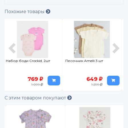
Похожие товары
Песочник Amelli 3 шт
Боди c коротким рукавом
Leratutti Малютка
649
199
1 299
399
С этим товаром покупают