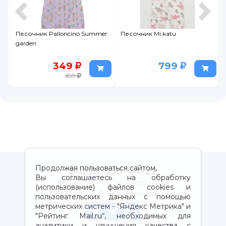
mer
Песочник Mi katu
Боди Leratutti Малыш
799
249
499
Продолжая пользоваться сайтом,
8-800-333-44-22
Вы соглашаетесь на обработку
Звонок по России бесплатный
(использование) файлов cookies и
с 9:00 до 21:00 (время московское)
пользовательских данных с помощью
метрических систем - "Яндекс Метрика" и
"Рейтинг Mail.ru“, необходимых для
аналитики и улучшения качества с