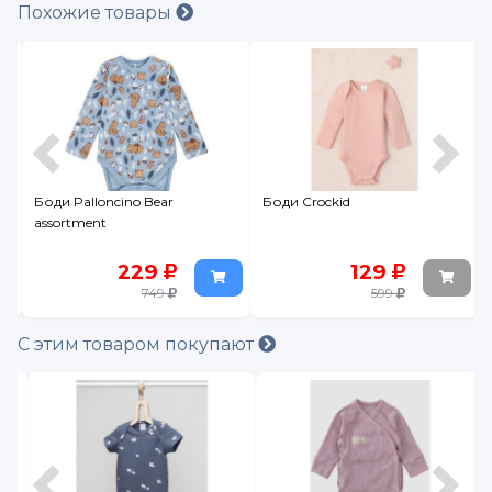
Похожие товары
Боди Palloncino Bear
Боди Crockid
assortment
229
129
749
599
С этим товаром покупают