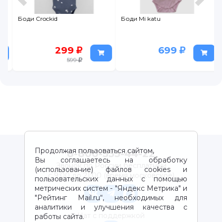
Боди Crockid
Боди Mi katu
299
699
599
Продолжая пользоваться сайтом,
8-800-333-44-22
Вы соглашаетесь на обработку
Звонок по России бесплатный
(использование) файлов cookies и
с 9:00 до 21:00 (время московское)
пользовательских данных с помощью
метрических систем - "Яндекс Метрика" и
"Рейтинг Mail.ru“, необходимых для
аналитики и улучшения качества с
Чат с поддержкой
работы сайта.