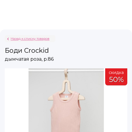
Назад к списку товаров
Боди Crockid
дымчатая роза, р.86
а
скидка
%
50%