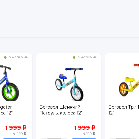
в наличии
в наличии
нячий
Беговел Три Кота, колеса
Беговел Win
еса 12"
12"
1 999
1 999
4 199
4 490