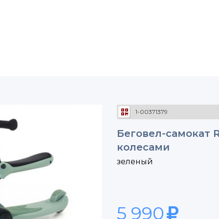
1-00371379
Беговел-самокат R
колесами
зеленый
5 990