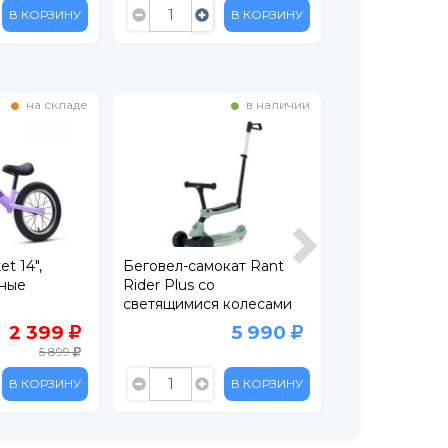
В КОРЗИНУ
В КОРЗИНУ
в наличии
на складе
кат Rant
Беговел двухколесный
Беговел Wins
Amarobaby Twinkle
 колесами
5 990
5 600
В КОРЗИНУ
В КОРЗИНУ