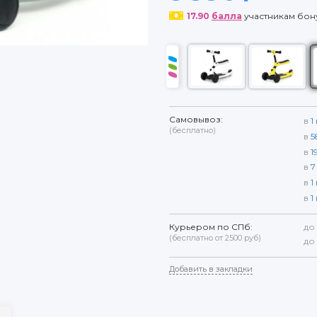
17.90
балла
участникам бо
Самовывоз:
в
1
(бесплатно)
в
5
в
1
в
7
в
1
в
1
Курьером по СПб:
до
(бесплатно от 2500 руб)
до
Добавить в закладки