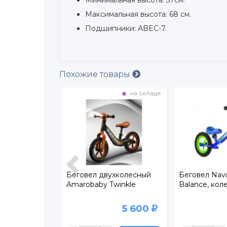
Максимальная высота: 68 см.
Подшипники: ABEC-7.
Похожие товары
на складе
в наличии
ухколесный
Беговел Navigator
Беговел Ще
winkle
Balance, колеса 12"
Патруль, кол
5 600
1 999
4 499