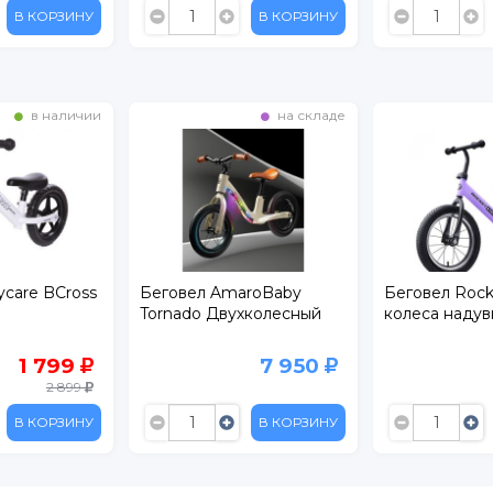
В КОРЗИНУ
В КОРЗИНУ
на складе
на складе
aroBaby
Беговел Rocket 14",
Беговел-само
хколесный
колеса надувные
Rider Plus со
светящимися
7 950
2 399
5 899
В КОРЗИНУ
В КОРЗИНУ