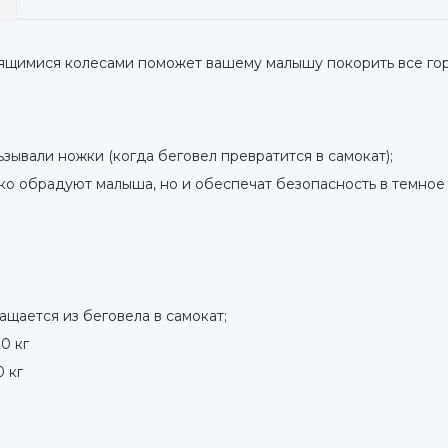
тящимися колесами поможет вашему малышу покорить все го
зывали ножки (когда беговел превратится в самокат);
ько обрадуют малыша, но и обеспечат безопасность в темное 
ащается из беговела в самокат;
0 кг
0 кг