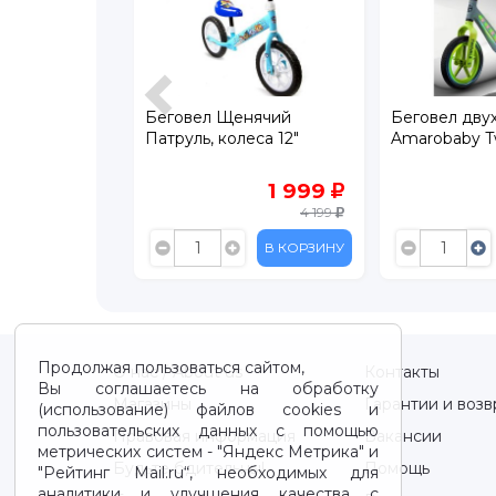
вел Щенячий
Беговел двухколесный
Бегов
ль, колеса 12"
Amarobaby Twinkle
Torna
1 999
5 600
4 199
В КОРЗИНУ
В КОРЗИНУ
Продолжая пользоваться сайтом,
О нас / About us
Контакты
Вы соглашаетесь на обработку
Магазины
Гарантии и возв
(использование) файлов cookies и
пользовательских данных с помощью
Правовая информация
Вакансии
метрических систем - "Яндекс Метрика" и
Будьте бдительны!
Помощь
"Рейтинг Mail.ru“, необходимых для
аналитики и улучшения качества с