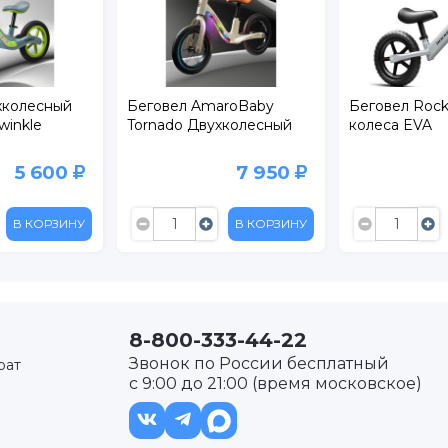
ел AmaroBaby
Беговел Rocket 12",
Бегове
do Двухколесный
колеса EVA
7 950
1 599
3 199
В КОРЗИНУ
В КОРЗИНУ
8-800-333-44-22
Звонок по России бесплатный
рат
с 9:00 до 21:00 (время московское)