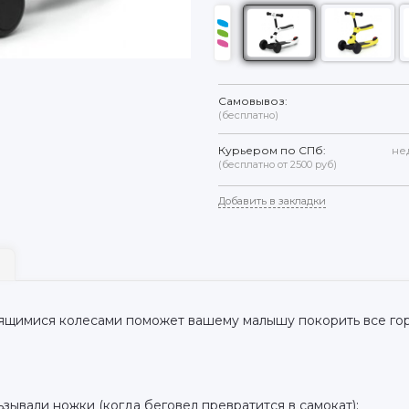
Самовывоз:
(бесплатно)
Курьером по СПб:
не
(бесплатно от 2500 руб)
Добавить в закладки
тящимися колесами поможет вашему малышу покорить все го
зывали ножки (когда беговел превратится в самокат);