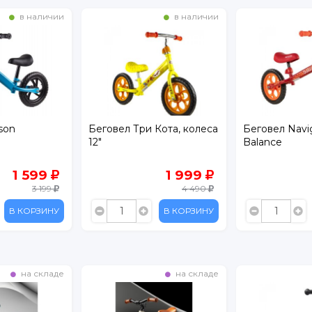
в наличии
в наличии
 Кота, колеса
Беговел Navigator
Беговел Rock
Balance
колеса EVA
1 999
2 699
4 490
3 890
В КОРЗИНУ
В КОРЗИНУ
на складе
в наличии