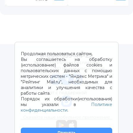
Продолжая пользоваться сайтом,
8-800-333-44-22
Вы соглашаетесь на обработку
Звонок по России бесплатный
(использование) файлов cookies и
с 9:00 до 21:00 (время московское)
пользовательских данных с помощью
метрических систем - "Яндекс Метрика" и
"Рейтинг Mail.ru“, необходимых для
аналитики и улучшения качества с
Чат с поддержкой
работы сайта.
Порядок их обработки(использования)
мы указали в
Политике
конфиденциальности
.
Скачайте наше мобильное приложение
Принять