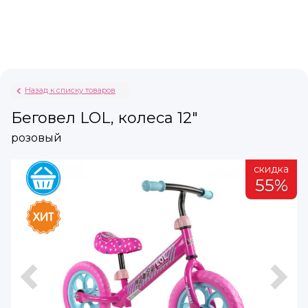
Назад к списку товаров
Беговел LOL, колеса 12"
розовый
а
скидка
%
55%