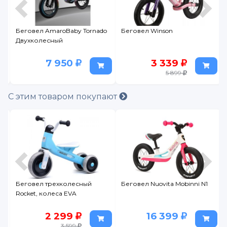
Беговел AmaroBaby Tornado
Беговел Winson
Двухколесный
7 950
3 339
5 899
С этим товаром покупают
Беговел трехколесный
Беговел Nuovita Mobinni N1
Rocket, колеса EVA
2 299
16 399
3 599