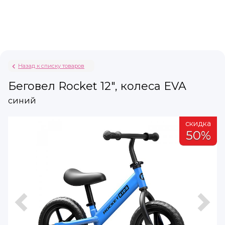
Назад к списку товаров
Беговел Rocket 12", колеса EVA
синий
а
скидка
%
50%