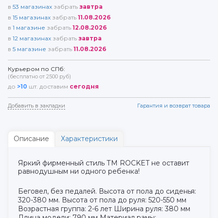
в
53
магазинах
забрать
завтра
в
15
магазинах
забрать
11.08.2026
в
1
магазине
забрать
12.08.2026
в
12
магазинах
забрать
завтра
в
5
магазине
забрать
11.08.2026
Курьером по СПб:
(бесплатно от 2500 руб)
до
>10
шт. доставим
сегодня
Добавить в закладки
Гарантия и возврат товара
Описание
Характеристики
Яркий фирменный стиль ТМ ROCKET не оставит
равнодушным ни одного ребенка!
Беговел, без педалей. Высота от пола до сиденья:
320-380 мм. Высота от пола до руля: 520-550 мм
Возрастная группа: 2-6 лет Ширина руля: 380 мм
Длина модели: 790 мм Материал рамы: