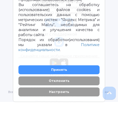
8-800-333-44-22
Вы соглашаетесь на обработку
Звонок по России бесплатный
(использование) файлов cookies и
с 9:00 до 21:00 (время московское)
пользовательских данных с помощью
метрических систем - "Яндекс Метрика" и
"Рейтинг Mail.ru“, необходимых для
аналитики и улучшения качества с
Чат с поддержкой
работы сайта.
Порядок их обработки(использования)
мы указали в
Политике
конфиденциальности
.
Скачайте наше мобильное приложение
Принять
Магазины
Отклонить
2012-2026 © ООО "ВОТОНЯ". Детские товары с доставкой
Настроить
Все права защищены. Любое использование материалов возможно
только с письменного разрешения владельцев сайта.
Политика конфиденциальности