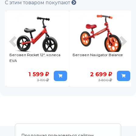
С этим товаром покупают
Беговел Rocket 12", колеса
Беговел Navigator Balance
EVA
1 599
2 699
3 199
3 890
Продолжая пользоваться сайтом,