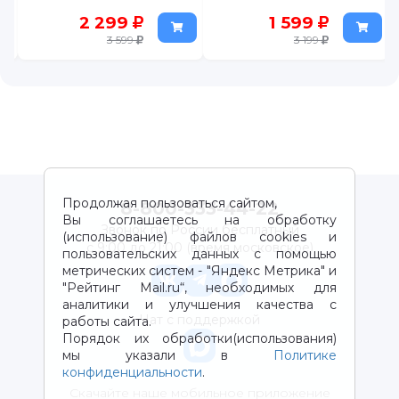
2 299
1 599
3 599
3 199
Продолжая пользоваться сайтом,
8-800-333-44-22
Вы соглашаетесь на обработку
Звонок по России бесплатный
(использование) файлов cookies и
с 9:00 до 21:00 (время московское)
пользовательских данных с помощью
метрических систем - "Яндекс Метрика" и
"Рейтинг Mail.ru“, необходимых для
аналитики и улучшения качества с
Чат с поддержкой
работы сайта.
Порядок их обработки(использования)
мы указали в
Политике
конфиденциальности
.
Скачайте наше мобильное приложение