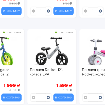
3 199
В КОРЗИНУ
В КОРЗИНУ
в наличии
на складе
et 12",
Беговел трехколесный
Беговел Baby
Rocket, колеса EVA
1 599
2 299
3 199
3 599
В КОРЗИНУ
В КОРЗИНУ