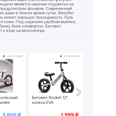
модели является наличие подсветки на
е предусмотрен фонарик. Современный
ым даже в темное время суток. Велобег
чки, имеют хорошую проходимость. Руль
ко кожи. Под сиденьем удобная выемка,
ебенку было комфортно. Беговел
 к езде на велосипеде.
в наличии
в наличии
t 12",
Беговел Rocket 12"
Беговел Rocke
1 599
2 299