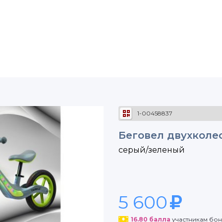
1-00458837
Беговел двухколе
серый/зеленый
5 600
16.80
балла
участникам бо