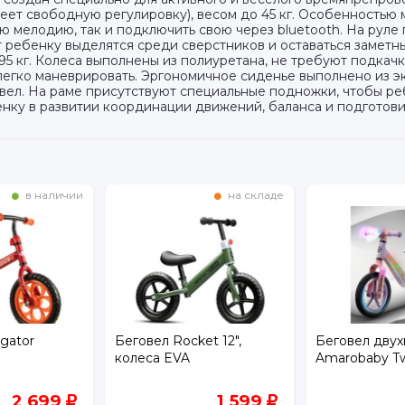
еет свободную регулировку), весом до 45 кг. Особенностью 
ую мелодию, так и подключить свою через bluetooth. На рул
 ребенку выделятся среди сверстников и оставаться заметн
2,95 кг. Колеса выполнены из полиуретана, не требуют подка
 легко маневрировать. Эргономичное сиденье выполнено из э
вел. На раме присутствуют специальные подножки, чтобы р
нку в развитии координации движений, баланса и подготовит
на складе
на складе
et 12",
Беговел двухколесный
Беговел Rocke
Amarobaby Twinkle
колеса EVA
1 599
5 600