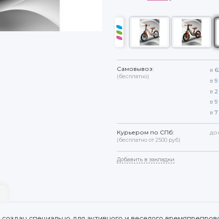
Самовывоз:
в
6
(бесплатно)
в
9
в
2
в
9
в
7
Курьером по СПб:
до
(бесплатно от 2500 руб)
Добавить в закладки
 создан специально для активного и веселого времяпрепров