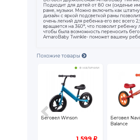
Подходит для детей от 80 см (сиденье им
раме, музыки. Можно включить как штатн
дизайн с яркой подсветкой рамы позволит
очень легкий для ребенка-его вес всего 
вращается на 360°, что позволит ребенку
чтобы была возможность переносить бего
AmaroBaby Twinkle- поможет вашему ребе
Похожие товары
в наличии
в наличии
nson
Беговел Navigator
Беговел Rock
Balance
колеса EVA
1 599
2 699