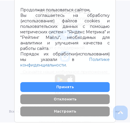
Продолжая пользоваться сайтом,
8-800-333-44-22
Вы соглашаетесь на обработку
Звонок по России бесплатный
(использование) файлов cookies и
с 9:00 до 21:00 (время московское)
пользовательских данных с помощью
метрических систем - "Яндекс Метрика" и
"Рейтинг Mail.ru“, необходимых для
аналитики и улучшения качества с
Чат с поддержкой
работы сайта.
Порядок их обработки(использования)
мы указали в
Политике
конфиденциальности
.
Скачайте наше мобильное приложение
Принять
Магазины
Отклонить
2012-2026 © ООО "ВОТОНЯ". Детские товары с доставкой
Настроить
Все права защищены. Любое использование материалов возможно
только с письменного разрешения владельцев сайта.
Политика конфиденциальности