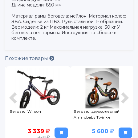
Длина модели: 850 мм
Материал рамы беговела: нейлон. Материал колес:
ЭВА. Сиденье из ПВХ. Руль стальной T- образный.
Вес модели: 2 кг Максимальная нагрузка: 30 кг У
беговела нет тормоза Инструкция по сборке в
комплекте.
Похожие товары
o
Беговел Winson
Беговел двухколесный
Amarobaby Twinkle
3 339
5 600
5 899