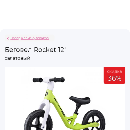
Назад к списку товаров
Беговел Rocket 12"
салатовый
а
скидка
%
36%