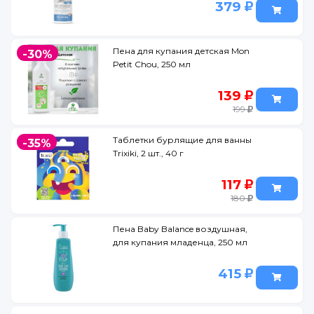
379
Пена для купания детская Mon
-30%
Petit Chou, 250 мл
139
199
Таблетки бурлящие для ванны
-35%
Trixiki, 2 шт., 40 г
117
180
Пена Baby Balance воздушная,
для купания младенца, 250 мл
415