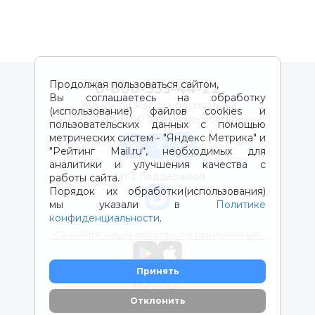
Продолжая пользоваться сайтом,
8-800-333-44-22
Вы соглашаетесь на обработку
Звонок по России бесплатный
(использование) файлов cookies и
с 9:00 до 21:00 (время московское)
пользовательских данных с помощью
метрических систем - "Яндекс Метрика" и
"Рейтинг Mail.ru“, необходимых для
аналитики и улучшения качества с
Чат с поддержкой
работы сайта.
Порядок их обработки(использования)
мы указали в
Политике
конфиденциальности
.
Скачайте наше мобильное приложение
Принять
Магазины
Отклонить