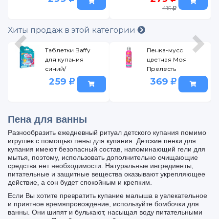
облака 540 мл
415
Хиты продаж в этой категории
Таблетки Baffy
Пенка-мусс
для купания
цветная Моя
синий/
Прелесть
малиновый, р.
Сказочный
259
369
патруль/
Царевна
рыбка, 200 мл
розовый
Пена для ванны
Разнообразить ежедневный ритуал детского купания помимо
игрушек с помощью пены для купания. Детские пенки для
купания имеют безопасный состав, напоминающий гели для
мытья, поэтому, использовать дополнительно очищающие
средства нет необходимости. Натуральные ингредиенты,
питательные и защитные вещества оказывают укрепляющее
действие, а сон будет спокойным и крепким.
Если Вы хотите превратить купание малыша в увлекательное
и приятное времяпровождение, используйте бомбочки для
ванны. Они шипят и булькают, насыщая воду питательными