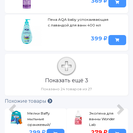
369
Пена AQA baby успокаивающая
с лавандой для ванн 400 мл
399
Показать ещё 3
Показано 24 товаров из 27
Похожие товары
Мелки Baffy
Экопена для
мыльные
ванны Wonder
оранжевый/
Lab
синий, р.
Малиновые
299
279