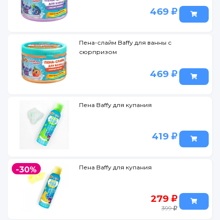
469
Пена-слайм Baffy для ванны с
сюрпризом
469
Пена Baffy для купания
419
Пена Baffy для купания
-30%
279
399