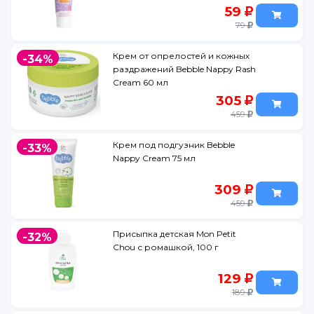
59
79
Крем от опрелостей и кожных
-34%
раздражений Bebble Nappy Rash
Cream 60 мл
305
459
Крем под подгузник Bebble
-33%
Nappy Cream 75 мл
309
459
Присыпка детская Mon Petit
-32%
Chou с ромашкой, 100 г
129
189