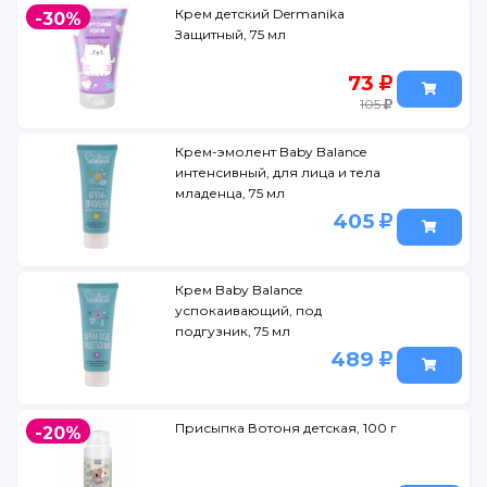
Крем детский Dermanika
-30%
Защитный, 75 мл
73
105
Крем-эмолент Baby Balance
интенсивный, для лица и тела
младенца, 75 мл
405
Крем Baby Balance
успокаивающий, под
подгузник, 75 мл
489
Присыпка Вотоня детская, 100 г
-20%