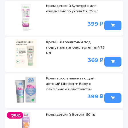
Крем детский Synergetic для
ежедневного ухода 0+, 75 мл
399
Крем Lulu защитный под
подгузник гипоаллергенный 75
мл
369
Крем восстанавливающий
детский Librederm Baby с
ланолином и экстрактом
хлопка 50 мл
399
Крем детский Вотоня 50 мл
-25%