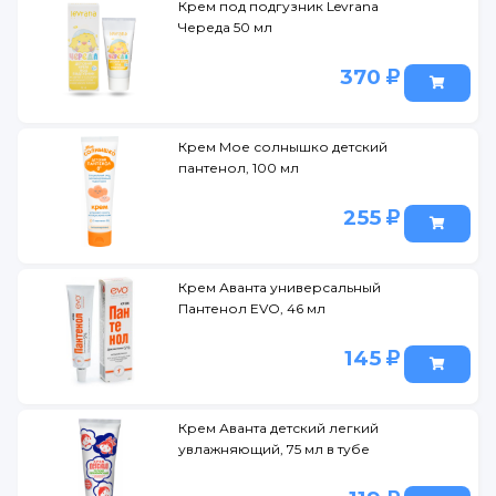
Крем под подгузник Levrana
Череда 50 мл
370
Крем Мое солнышко детский
пантенол, 100 мл
255
Крем Аванта универсальный
Пантенол EVO, 46 мл
145
Крем Аванта детский легкий
увлажняющий, 75 мл в тубе