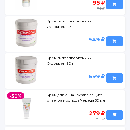
95
119
Крем гипоаллергенный
Судокрем 125 г
949
Крем гипоаллергенный
Судокрем 60 г
699
Крем для лица Levrana защита
-30%
от ветра и холода Череда 50 мл
279
399