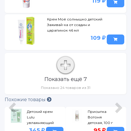
119
Крем Моё солнышко детский
Заживай-ка от ссадин и
царапинок 46 мл
109
Показать ещё 7
Показано 24 товаров из 31
Похожие товары
Детский крем
Присыпка
Lulu
Вотоня
увлажняющий
детская, 100 г
с 0 мес., 75мл
345
95