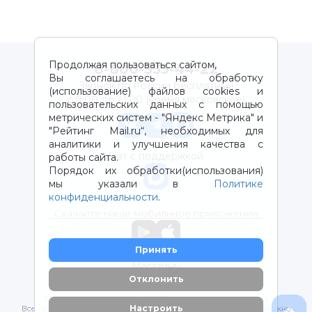
Продолжая пользоваться сайтом,
8-800-333-44-22
Вы соглашаетесь на обработку
Звонок по России бесплатный
(использование) файлов cookies и
с 9:00 до 21:00 (время московское)
пользовательских данных с помощью
метрических систем - "Яндекс Метрика" и
"Рейтинг Mail.ru“, необходимых для
аналитики и улучшения качества с
Чат с поддержкой
работы сайта.
Порядок их обработки(использования)
мы указали в
Политике
конфиденциальности
.
Скачайте наше мобильное приложение
Принять
Магазины
Отклонить
2012-2026 © ООО "ВОТОНЯ". Детские товары с доставкой
Настроить
Все права защищены. Любое использование материалов возможно