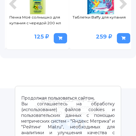
ышко для
Таблетки Baffy для купания
Пена AQA baby
ой 200 мл
успокаивающая с лав
для ванн 400 мл
5
259
399
Продолжая пользоваться сайтом,
8-800-333-44-22
Вы соглашаетесь на обработку
Звонок по России бесплатный
(использование) файлов cookies и
с 9:00 до 21:00 (время московское)
пользовательских данных с помощью
метрических систем - "Яндекс Метрика" и
"Рейтинг Mail.ru“, необходимых для
аналитики и улучшения качества с