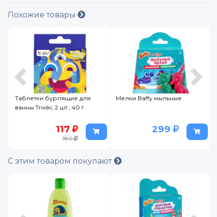
Похожие товары
я
Мелки Baffy мыльные
Пенка Моё солнышко для
купания с чередой 200 мл
299
125
С этим товаром покупают