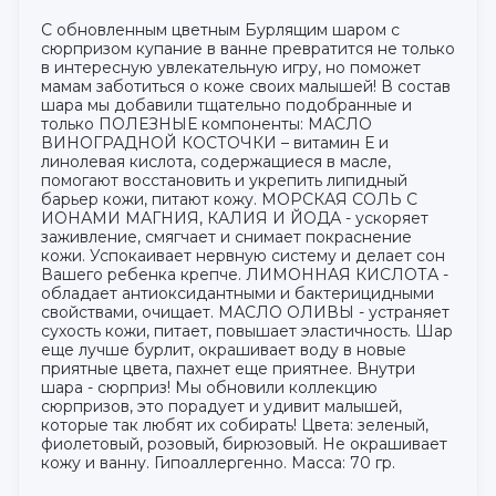
С обновленным цветным Бурлящим шаром с
сюрпризом купание в ванне превратится не только
в интересную увлекательную игру, но поможет
мамам заботиться о коже своих малышей! В состав
шара мы добавили тщательно подобранные и
только ПОЛЕЗНЫЕ компоненты: МАСЛО
ВИНОГРАДНОЙ КОСТОЧКИ – витамин Е и
линолевая кислота, содержащиеся в масле,
помогают восстановить и укрепить липидный
барьер кожи, питают кожу. МОРСКАЯ СОЛЬ С
ИОНАМИ МАГНИЯ, КАЛИЯ И ЙОДА - ускоряет
заживление, смягчает и снимает покраснение
кожи. Успокаивает нервную систему и делает сон
Вашего ребенка крепче. ЛИМОННАЯ КИСЛОТА -
обладает антиоксидантными и бактерицидными
свойствами, очищает. МАСЛО ОЛИВЫ - устраняет
сухость кожи, питает, повышает эластичность. Шар
еще лучше бурлит, окрашивает воду в новые
приятные цвета, пахнет еще приятнее. Внутри
шара - сюрприз! Мы обновили коллекцию
сюрпризов, это порадует и удивит малышей,
которые так любят их собирать! Цвета: зеленый,
фиолетовый, розовый, бирюзовый. Не окрашивает
кожу и ванну. Гипоаллергенно. Масса: 70 гр.