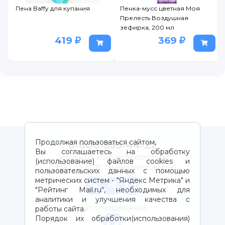
я
Пенка-мусс цветная Моя
Таблетки бурлящие для
Прелесть Воздушная
ванны Trixiki, 2 шт., 40 г
зефирка, 200 мл
369
117
180
Продолжая пользоваться сайтом,
8-800-333-44-22
Вы соглашаетесь на обработку
Звонок по России бесплатный
(использование) файлов cookies и
с 9:00 до 21:00 (время московское)
пользовательских данных с помощью
метрических систем - "Яндекс Метрика" и
"Рейтинг Mail.ru“, необходимых для
аналитики и улучшения качества с
Чат с поддержкой
работы сайта.
Порядок их обработки(использования)