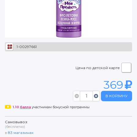
1-00297661
Цена по детской карте
369
В КОРЗИНУ
1.10
балла
участникам бонусной программы
Самовывоз:
(бесплатно)
в
83
магазинах