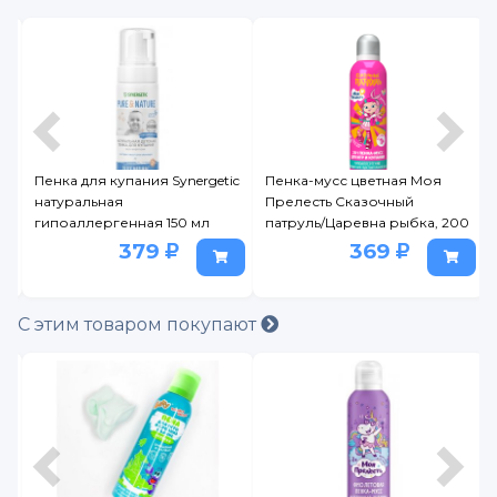
tic
Пенка-мусс цветная Моя
Пенка Моё солнышко для
Прелесть Сказочный
купания с чередой 200 мл
патруль/Царевна рыбка, 200
мл
369
125
С этим товаром покупают