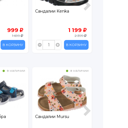
е
Сандалии Kenka
Сандалии Ken
999
1 199
1 699
2 399
В КОРЗИНУ
В КОРЗИНУ
в наличии
в наличии
бра
Сандалии Mursu
Сандалии Ken