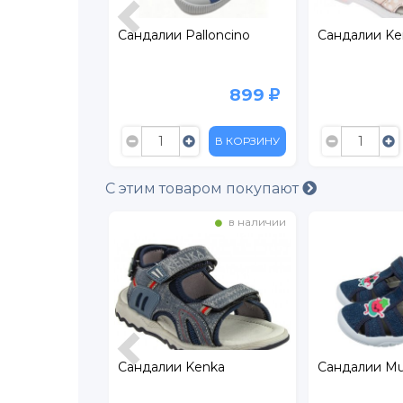
digo Kids
Сандалии Palloncino
Сандалии Ke
1 819
899
2 599
В КОРЗИНУ
В КОРЗИНУ
С этим товаром покупают
в наличии
в наличии
tilini из
Сандалии Kenka
Сандалии Mu
 кожи