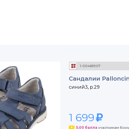
1-00469907
Сандалии Pallonci
синий3, р.29
1 699
5.00
балла
участникам бон