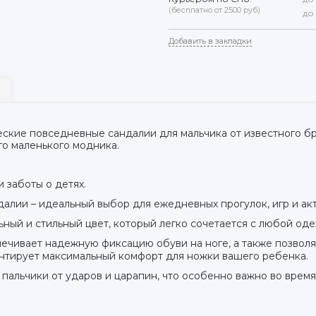
(бесплатно от 2500 руб)
до
Добавить в закладки
кие повседневные сандалии для мальчика от известного бре
о маленького модника.
и заботы о детях.
алии – идеальный выбор для ежедневных прогулок, игр и акт
ный и стильный цвет, который легко сочетается с любой од
печивает надежную фиксацию обуви на ноге, а также позволя
антирует максимальный комфорт для ножки вашего ребенка.
пальчики от ударов и царапин, что особенно важно во время 