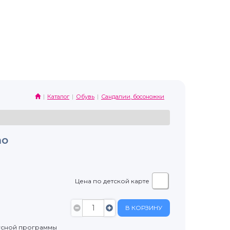
Каталог
Обувь
Сандалии, босоножки
no
Цена по детской карте
В КОРЗИНУ
усной программы