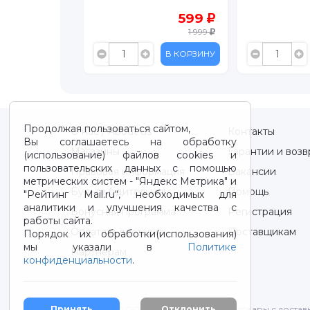
2 999
599
1 999
В КОРЗИНУ
В КОРЗИНУ
Продолжая пользоваться сайтом,
О нас / About us
Контакты
Вы соглашаетесь на обработку
Магазины
Гарантии и возв
(использование) файлов cookies и
пользовательских данных с помощью
Правовая информация
Вакансии
метрических систем - "Яндекс Метрика" и
Будьте бдительны!
Помощь
"Рейтинг Mail.ru“, необходимых для
аналитики и улучшения качества с
Бонусная программа
Регистрация
работы сайта.
Оплата и доставка
Поставщикам
Порядок их обработки(использования)
мы указали в
Политике
Партнерам
конфиденциальности
.
Принять
Отклонить
2012-2026 © ООО "ВОТОНЯ". Детские товары с достав