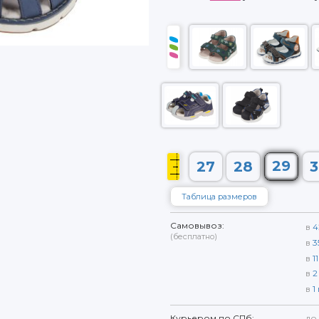
29
27
28
3
Таблица размеров
Самовывоз:
в
4
(бесплатно)
в
3
в
11
в
2
в
1
Курьером по СПб:
до