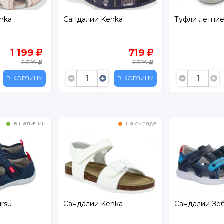
nka
Сандалии Kenka
Туфли летни
1 199
719
2 399
2 399
В КОРЗИНУ
В КОРЗИНУ
в наличии
на складе
rsu
Сандалии Kenka
Сандалии Зе