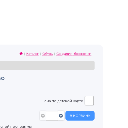
Каталог
Обувь
Сандалии, босоножки
no
Цена по детской карте
В КОРЗИНУ
усной программы