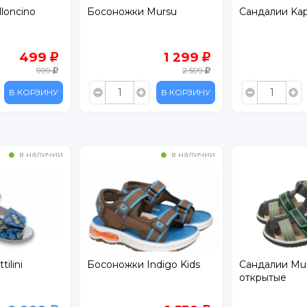
loncino
Босоножки Mursu
Сандалии Kap
499
1 299
999
2 599
В КОРЗИНУ
В КОРЗИНУ
в наличии
в наличии
ilini
Босоножки Indigo Kids
Сандалии Mu
открытые