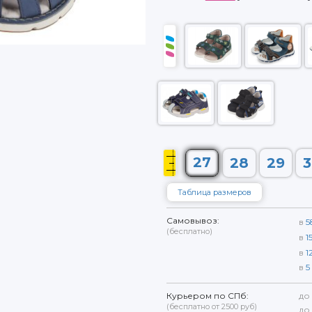
27
28
29
3
Таблица размеров
Самовывоз:
в
5
(бесплатно)
в
1
в
1
в
5
Курьером по СПб:
до
(бесплатно от 2500 руб)
до