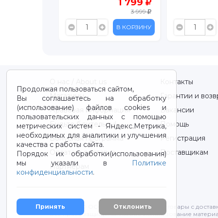
3 899
1 799
3 999
В КОРЗИНУ
В КОРЗИНУ
О нас / About us
Контакты
Продолжая пользоваться сайтом,
Магазины
Гарантии и возв
Вы соглашаетесь на обработку
(использование) файлов cookies и
Правовая информация
Вакансии
пользовательских данных с помощью
Будьте бдительны!
Помощь
метрических систем - Яндекс.Метрика,
необходимых для аналитики и улучшения
Бонусная программа
Регистрация
качества с работы сайта.
Оплата и доставка
Поставщикам
Порядок их обработки(использования)
мы указали в
Политике
Партнерам
конфиденциальности
.
Принять
Отклонить
2012-2026 © ООО "ВОТОНЯ". Детские товары с достав
Все права защищены. Любое использование материа