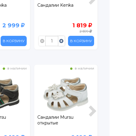
ika
Сандалии Kenka
Сандалии Ken
2 999
1 819
2 599
В КОРЗИНУ
В КОРЗИНУ
в наличии
в наличии
rsu
Сандалии Mursu
Сандалии Kap
открытые