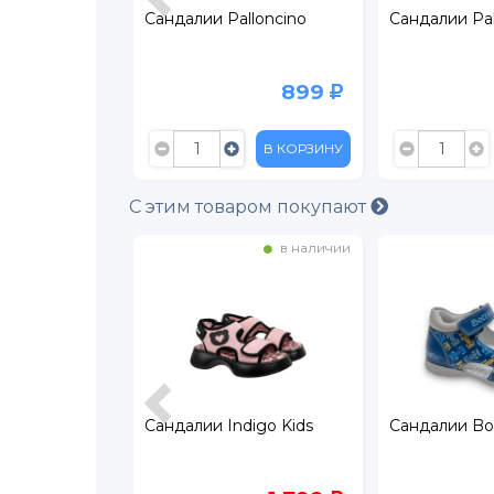
Mursu
Сандалии Palloncino
Сандалии Pal
2 199
899
В КОРЗИНУ
В КОРЗИНУ
С этим товаром покупают
в наличии
в наличии
digo Kids
Сандалии Indigo Kids
Сандалии Bott