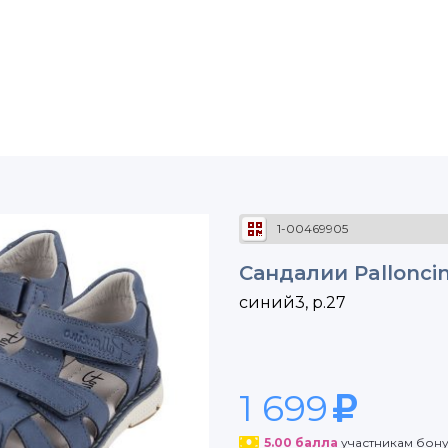
1-00469905
Сандалии Pallonci
синий3, р.27
1 699
5.00
балла
участникам бон