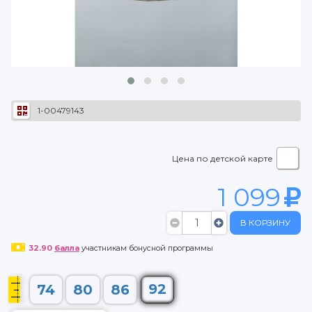
1-00479143
Цена по детской карте
1 099
В КОРЗИНУ
32.90
балла
участникам бонусной программы
92
74
80
86