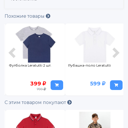
Похожие товары
т.
Рубашка-поло Leratutti
Рубашка поло с длинным
рукавом для мальчика
599
399
799
С этим товаром покупают