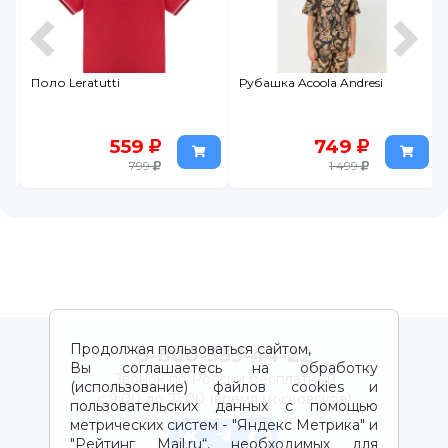
i
Рубашка Acoola Andresi
Майка Leratutti
559
749
299
799
1 499
Продолжая пользоваться сайтом,
8-800-333-44-22
Вы соглашаетесь на обработку
Звонок по России бесплатный
(использование) файлов cookies и
с 9:00 до 21:00 (время московское)
пользовательских данных с помощью
метрических систем - "Яндекс Метрика" и
"Рейтинг Mail.ru“, необходимых для