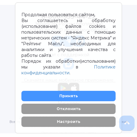
Продолжая пользоваться сайтом,
8-800-333-44-22
Вы соглашаетесь на обработку
Звонок по России бесплатный
(использование) файлов cookies и
с 9:00 до 21:00 (время московское)
пользовательских данных с помощью
метрических систем - "Яндекс Метрика" и
"Рейтинг Mail.ru“, необходимых для
аналитики и улучшения качества с
Чат с поддержкой
работы сайта.
Порядок их обработки(использования)
мы указали в
Политике
конфиденциальности
.
Скачайте наше мобильное приложение
Принять
Магазины
Отклонить
2012-2026 © ООО "ВОТОНЯ". Детские товары с доставкой
Настроить
Все права защищены. Любое использование материалов возможно
только с письменного разрешения владельцев сайта.
Политика конфиденциальности