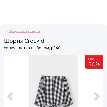
Назад к списку товаров
Шорты Crockid
серая клетка на белом, р.140
а
скидка
%
50%