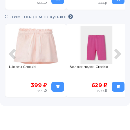
799
999
С этим товаром покупают
Шорты Crockid
Велосипедки Crockid
399
629
799
899