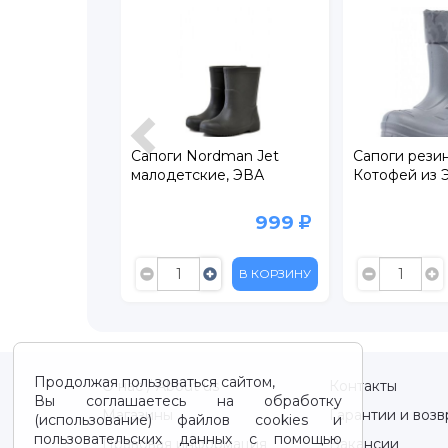
иновые
Сапоги Nordman Jet
Сапоги рези
малодетские, ЭВА
Котофей из 
529
999
999
В КОРЗИНУ
В КОРЗИНУ
Продолжая пользоваться сайтом,
О нас / About us
Контакты
Вы соглашаетесь на обработку
Магазины
Гарантии и возв
(использование) файлов cookies и
пользовательских данных с помощью
Правовая информация
Вакансии