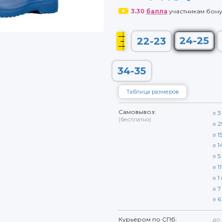
3.30
балла
участникам бон
24-25
22-23
34-35
Таблица размеров
Самовывоз:
в
3
(бесплатно)
в
2
в
1
в
1
в
5
в
11
в
1
в
7
в
6
Курьером по СПб:
до