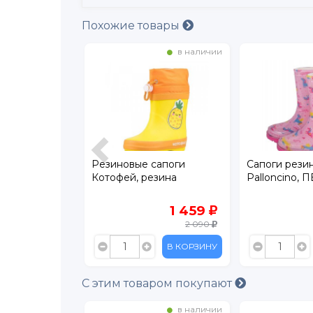
Похожие товары
в наличии
в наличии
иновые
Резиновые сапоги
Сапоги рези
ep
Котофей, резина
Palloncino, 
 с манжетой
, ПВХ
1 499
1 459
2 090
В КОРЗИНУ
В КОРЗИНУ
С этим товаром покупают
в наличии
в наличии