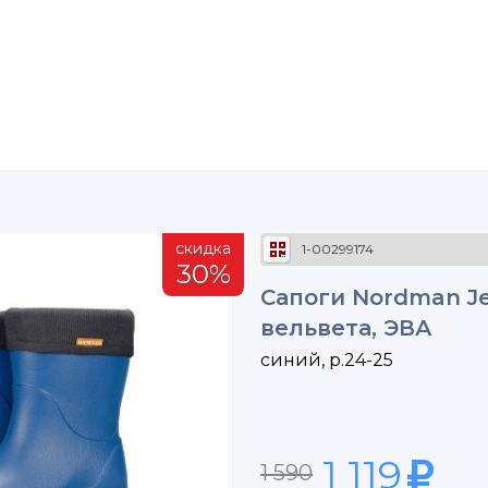
скидка
1-00299174
30%
Сапоги Nordman J
вельвета, ЭВА
синий, р.24-25
1 119
1 590