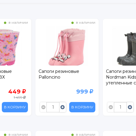
в наличии
в наличии
новые
Сапоги резиновые
Сапоги рези
ПВХ
Palloncino
Nordman Kid
утепленные с
ЭВА
449
999
1 499
В КОРЗИНУ
В КОРЗИНУ
в наличии
в наличии