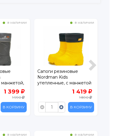
в наличии
в наличии
новые
Сапоги резиновые
Сапоги резин
s
Nordman Kids
Palloncino
 манжетой,
утепленные, с манжетой
из вельвета, ЭВА
1 399
1 419
1 990
1 890
В КОРЗИНУ
В КОРЗИНУ
в наличии
в наличии