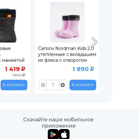
новые
Сапоги Nordman Kids 2.0
Сапоги резин
s
утепленные с вкладышем
Palloncino
с манжетой
из флиса с отворотом
 ЭВА
1 419
1 890
1 890
В КОРЗИНУ
В КОРЗИНУ
Скачайте наше мобильное
приложение