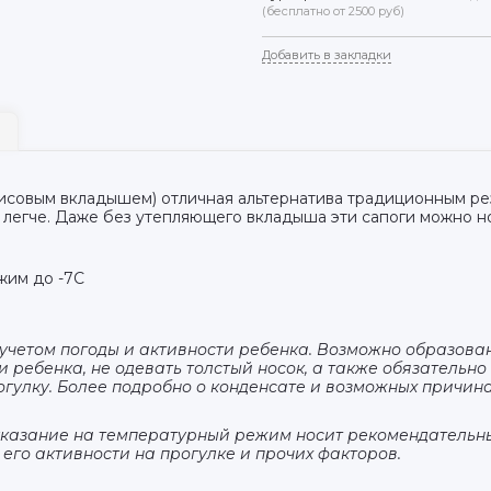
(бесплатно от 2500 руб)
Добавить в закладки
лисовым вкладышем) отличная альтернатива традиционным ре
 легче. Даже без утепляющего вкладыша эти сапоги можно н
жим до -7С
учетом погоды и активности ребенка. Возможно образова
ги ребенка, не одевать толстый носок, а также обязатель
огулку. Более подробно о конденсате и возможных причин
казание на температурный режим носит рекомендательны
его активности на прогулке и прочих факторов.