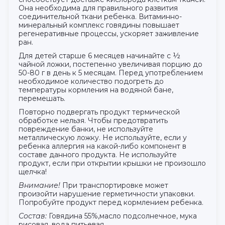
Она необходима для правильного развития
соединительной ткани ребенка. Витаминно-
минеральный комплекс говядины повышает
регенеративные процессы, ускоряет заживление
ран.
Для детей старше 6 месяцев начинайте с ½
чайной ложки, постепенно увеличивая порцию до
50-80 г в день к 5 месяцам. Перед употреблением
необходимое количество подогреть до
температуры кормления на водяной бане,
перемешать.
Повторно подвергать продукт термической
обработке нельзя. Чтобы предотвратить
повреждение банки, не используйте
металлическую ложку. Не используйте, если у
ребенка аллергия на какой-либо компонент в
составе данного продукта. Не используйте
продукт, если при открытии крышки не произошло
щелчка!
Внимание!
При транспортировке может
произойти нарушение герметичности упаковки.
Попробуйте продукт перед кормлением ребенка.
Состав:
Говядина 55%,масло подсолнечное, мука
рисовая, вода питьевая