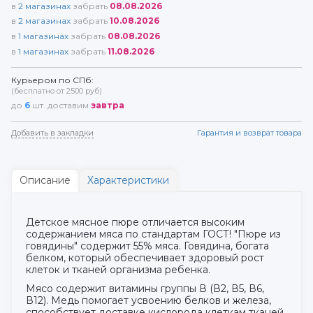
в
2
магазинах
забрать
08.08.2026
в
2
магазинах
забрать
10.08.2026
в
1
магазинах
забрать
08.08.2026
в
1
магазинах
забрать
11.08.2026
Курьером по СПб:
(бесплатно от 2500 руб)
до
6
шт. доставим
завтра
Добавить в закладки
Гарантия и возврат товара
Описание
Характеристики
Детское мясное пюре отличается высоким
содержанием мяса по стандартам ГОСТ! "Пюре из
говядины" содержит 55% мяса. Говядина, богата
белком, который обеспечивает здоровый рост
клеток и тканей организма ребенка.
Мясо содержит витамины группы В (В2, В5, В6,
В12). Медь помогает усвоению белков и железа,
способствует доставке кислорода клеткам тканей.