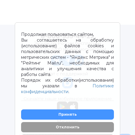
Продолжая пользоваться сайтом,
8-800-333-44-22
Вы соглашаетесь на обработку
Звонок по России бесплатный
(использование) файлов cookies и
с 9:00 до 21:00 (время московское)
пользовательских данных с помощью
метрических систем - "Яндекс Метрика" и
"Рейтинг Mail.ru“, необходимых для
аналитики и улучшения качества с
Чат с поддержкой
работы сайта.
Порядок их обработки(использования)
мы указали в
Политике
конфиденциальности
.
Скачайте наше мобильное приложение
Принять
Магазины
Отклонить