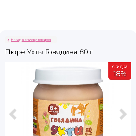
Назад к списку товаров
Пюре Ухты Говядина 80 г
а
скидка
%
18%