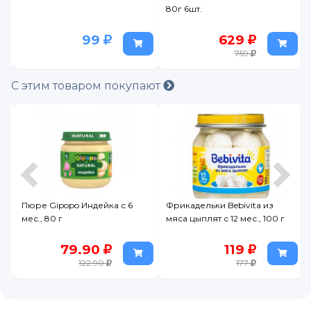
80г 6шт.
99
629
759
С этим товаром покупают
Пюре Gipopo Индейка с 6
Фрикадельки Bebivita из
мес., 80 г
мяса цыплят с 12 мес., 100 г
79.90
119
122.90
177