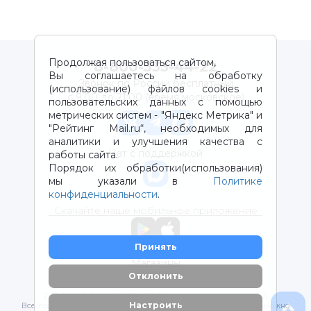
Продолжая пользоваться сайтом,
8-800-333-44-22
Вы соглашаетесь на обработку
Звонок по России бесплатный
(использование) файлов cookies и
с 9:00 до 21:00 (время московское)
пользовательских данных с помощью
метрических систем - "Яндекс Метрика" и
"Рейтинг Mail.ru“, необходимых для
аналитики и улучшения качества с
Чат с поддержкой
работы сайта.
Порядок их обработки(использования)
мы указали в
Политике
конфиденциальности
.
Скачайте наше мобильное приложение
Принять
Магазины
Отклонить
2012-2026 © ООО "ВОТОНЯ". Детские товары с доставкой
Настроить
Все права защищены. Любое использование материалов возможно