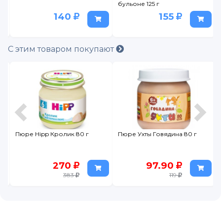
бульоне 125 г
140
155
С этим товаром покупают
Пюре Hipp Кролик 80 г
Пюре Ухты Говядина 80 г
270
97.90
383
119