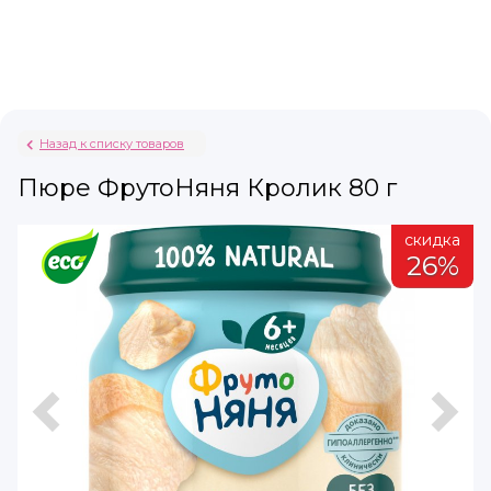
Назад к списку товаров
Пюре ФрутоНяня Кролик 80 г
а
скидка
%
26%