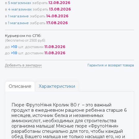
в
5
магазинах
забрать
12.08.2026
в
4
магазинах
забрать
13.08.2026
в
1
магазине
забрать
14.08.2026
в
1
магазине
забрать
17.08.2026
Курьером по СПб:
(бесплатно от 2500 руб)
до
>10
шт. доставим
11.08.2026
до
>10
шт. доставим
11.08.2026
Добавить в закладки
Гарантия и возврат товара
Описание
Характеристики
Пюре ФрутоНяня Кролик 80 г – это важный
продукт в ежедневном рационе ребенка старше 6
месяцев, источник белка и незаменимых
аминокислот, необходимых для строительства
организма малыша! Мясные пюре «ФрутоНяня»
разработаны специально для того, чтобы каждый
обед Вашего малыша не только насыщал его, но и