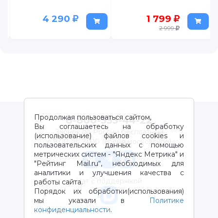
4 290
1 799
2 999
Продолжая пользоваться сайтом,
8-800-333-44-22
Вы соглашаетесь на обработку
Звонок по России бесплатный
(использование) файлов cookies и
с 9:00 до 21:00 (время московское)
пользовательских данных с помощью
метрических систем - "Яндекс Метрика" и
"Рейтинг Mail.ru“, необходимых для
аналитики и улучшения качества с
Чат с поддержкой
работы сайта.
Порядок их обработки(использования)
мы указали в
Политике
конфиденциальности
.