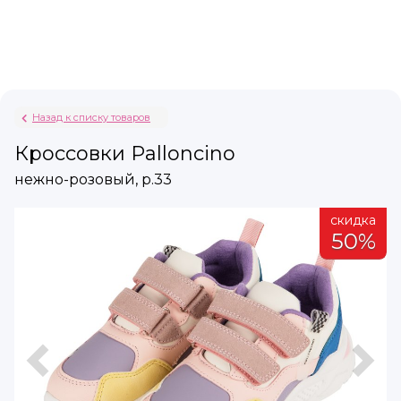
Назад к списку товаров
Кроссовки Palloncino
нежно-розовый, р.33
а
скидка
%
50%