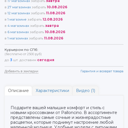
в
17
магазинах
забрать
завтра
в
27
магазинах
забрать
10.08.2026
в
12
магазинах
забрать
11.08.2026
в
1
магазине
забрать
12.08.2026
в
4
магазинах
забрать
завтра
в
6
магазинах
забрать
10.08.2026
в
1
магазинах
забрать
11.08.2026
Курьером по СПб:
(бесплатно от 2500 руб)
до
3
шт. доставим
сегодня
Добавить в закладки
Гарантия и возврат товара
Описание
Характеристики
Видео (1)
Подарите вашей малышке комфорт и стиль с
новыми кроссовками от Palloncino. В ассортименте
представлены самые сочные и жизнерадостные
расцветки, которые поднимут настроение любой
маленькой моднице. Удобные модели с липучками