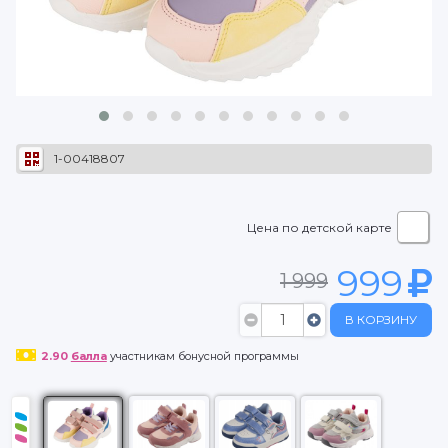
1-00418807
Цена по детской карте
999
1 999
В КОРЗИНУ
2.90
балла
участникам бонусной программы