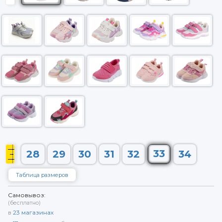
33
28
29
30
31
32
34
Таблица размеров
Самовывоз:
(бесплатно)
в
23
магазинах