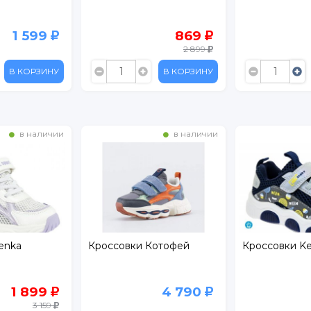
1 599
869
2 899
В КОРЗИНУ
В КОРЗИНУ
в наличии
в наличии
enka
Кроссовки Котофей
Кроссовки K
1 899
4 790
3 159