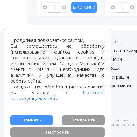
В КОРЗИНУ
В КОРЗИНУ
Продолжая пользоваться сайтом,
О нас / About us
Контакты
Вы соглашаетесь на обработку
Магазины
Гарантии и возв
(использование) файлов cookies и
пользовательских данных с помощью
Правовая информация
Вакансии
метрических систем - "Яндекс Метрика" и
Будьте бдительны!
Помощь
"Рейтинг Mail.ru“, необходимых для
аналитики и улучшения качества с
Бонусная программа
Регистрация
работы сайта.
Оплата и доставка
Поставщикам
Порядок их обработки(использования)
мы указали в
Политике
Партнерам
конфиденциальности
.
2012-2026 © ООО "ВОТОНЯ". Детские товары с достав
Принять
Отклонить
Все права защищены. Любое использование материа
Политика конфиденциальности
Настроить