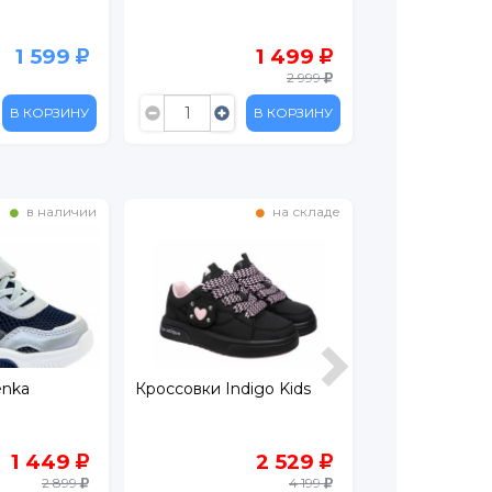
1 599
1 499
2 999
В КОРЗИНУ
В КОРЗИНУ
в наличии
на складе
enka
Кроссовки Indigo Kids
Кеды Котофе
1 449
2 529
2 899
4 199