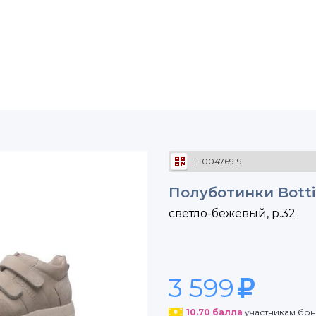
1-00476919
Полуботинки Bottil
светло-бежевый, р.32
3 599
10.70
балла
участникам бо