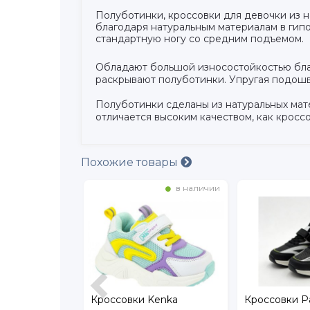
Полуботинки, кроссовки для девочки из 
благодаря натуральным материалам в гипо
стандартную ногу со средним подъемом.
Обладают большой износостойкостью благ
раскрывают полуботинки. Упругая подошв
Полуботинки сделаны из натуральных мате
отличается высоким качеством, как кросс
Похожие товары
в наличии
в наличии
alloncino
Кроссовки Kenka
Кроссовки Pa