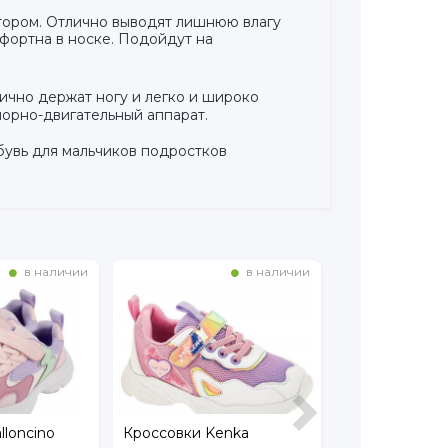
атором. Отлично выводят лишнюю влагу
мфортна в носке. Подойдут на
ично держат ногу и легко и широко
порно-двигательный аппарат.
бувь для мальчиков подростков
в наличии
в наличии
lloncino
Кроссовки Kenka
Кроссовки Eco