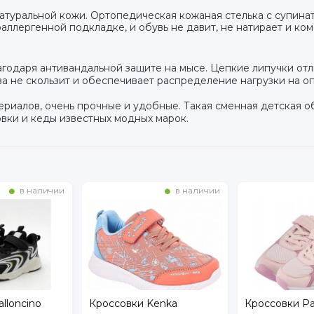
натуральной кожи. Ортопедическая кожаная стелька с супин
аллергенной подкладке, и обувь не давит, не натирает и ко
одаря антивандальной защите на мысе. Цепкие липучки отл
а не скользит и обеспечивает распределение нагрузки на о
риалов, очень прочные и удобные. Такая сменная детская о
овки и кеды известных модных марок.
в наличии
в наличии
lloncino
Кроссовки Kenka
Кроссовки Pa