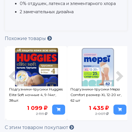
0% отдушек, латекса и элементарного хлора
2 замечательных дизайна
Похожие товары
Подгузники-трусики Huggies
Подгузники-трусики Mepsi
Elite Soft ночные 4, 9-14кг,
Comfort размер ХL 12-20 кг,
38шт.
62 шт
1 099
1 435
2 199
2 007
С этим товаром покупают