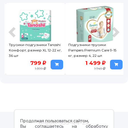
+
Трусики-подгузники Tanoshi
Подгузники-трусики
Комфорт, размер XL 12-22 кг,
Pampers Premium Care 9-15
36 шт
кг, размер 4, 22 шт.
799
1 499
1 399
1 749
Продолжая пользоваться сайтом,
8-800-333-44-22
Вы соглашаетесь на обработку