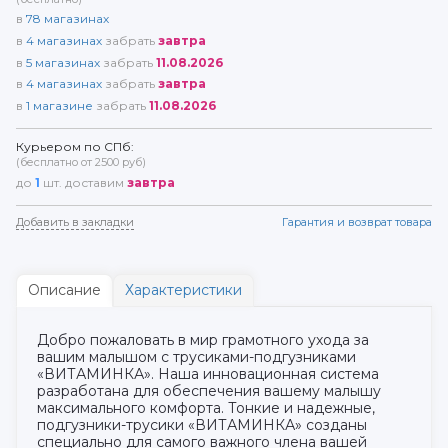
в
78
магазинах
в
4
магазинах
забрать
завтра
в
5
магазинах
забрать
11.08.2026
в
4
магазинах
забрать
завтра
в
1
магазине
забрать
11.08.2026
Курьером по СПб:
(бесплатно от 2500 руб)
до
1
шт. доставим
завтра
Добавить в закладки
Гарантия и возврат товара
Описание
Характеристики
Добро пожаловать в мир грамотного ухода за
вашим малышом с трусиками-подгузниками
«ВИТАМИНКА». Наша инновационная система
разработана для обеспечения вашему малышу
максимального комфорта. Тонкие и надежные,
подгузники-трусики «ВИТАМИНКА» созданы
специально для самого важного члена вашей