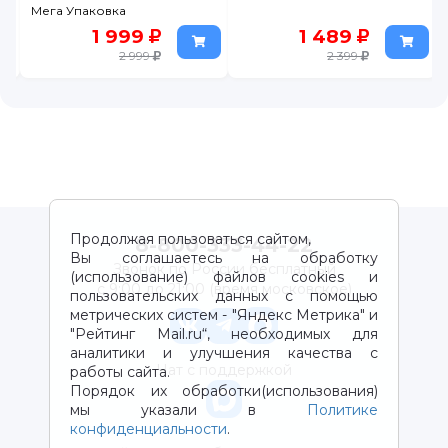
Мега Упаковка
1 999
1 489
2 999
2 399
Продолжая пользоваться сайтом,
8-800-333-44-22
Вы соглашаетесь на обработку
Звонок по России бесплатный
(использование) файлов cookies и
с 9:00 до 21:00 (время московское)
пользовательских данных с помощью
метрических систем - "Яндекс Метрика" и
"Рейтинг Mail.ru“, необходимых для
аналитики и улучшения качества с
Чат с поддержкой
работы сайта.
Порядок их обработки(использования)
мы указали в
Политике
конфиденциальности
.