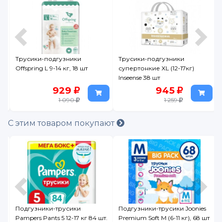
Трусики-подгузники
Трусики-подгузники
Offspring L 9-14 кг, 18 шт
супертонкие XL (12-17кг)
Inseense 38 шт
929
945
1 090
1 259
С этим товаром покупают
r
Подгузники-трусики
Подгузники-трусики Joonies
Pampers Pants 5 12-17 кг 84 шт.
Premium Soft M (6-11 кг), 68 шт