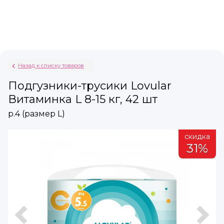
Назад к списку товаров
Подгузники-трусики Lovular
Витаминка L 8-15 кг, 42 шт
р.4 (размер L)
а
скидка
31%