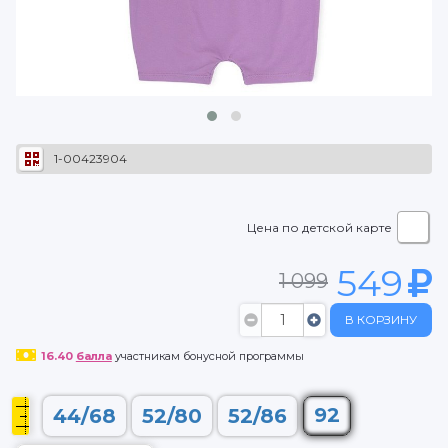
1-00423904
Цена по детской карте
549
1 099
В КОРЗИНУ
16.40
балла
участникам бонусной программы
92
44/68
52/80
52/86