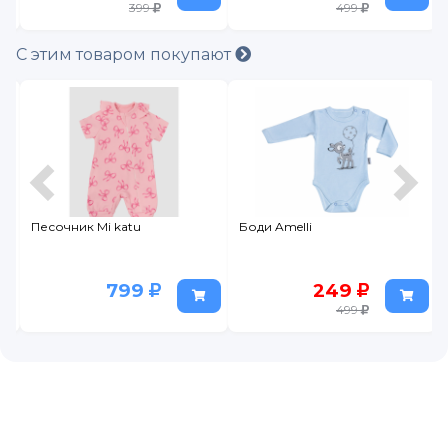
399
499
С этим товаром покупают
Песочник Mi katu
Боди Amelli
799
249
499