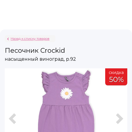
Назад к списку товаров
Песочник Crockid
насыщенный виноград, р.92
а
скидка
%
50%