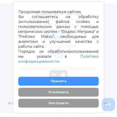
Продолжая пользоваться сайтом,
8-800-333-44-22
Вы соглашаетесь на обработку
Звонок по России бесплатный
(использование) файлов cookies и
с 9:00 до 21:00 (время московское)
пользовательских данных с помощью
метрических систем - "Яндекс Метрика" и
"Рейтинг Mail.ru“, необходимых для
аналитики и улучшения качества с
Чат с поддержкой
работы сайта.
Порядок их обработки(использования)
мы указали в
Политике
конфиденциальности
.
Скачайте наше мобильное приложение
Принять
Магазины
Отклонить
2012-2026 © ООО "ВОТОНЯ". Детские товары с доставкой
Настроить
Все права защищены. Любое использование материалов возможно
только с письменного разрешения владельцев сайта.
Политика конфиденциальности