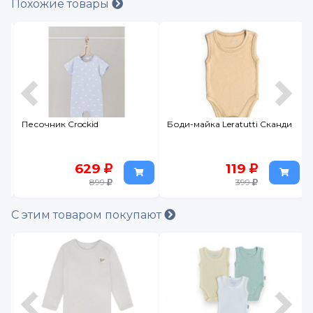
Похожие товары
Песочник Crockid
Боди-майка Leratutti Сканди
629
119
899
399
С этим товаром покупают