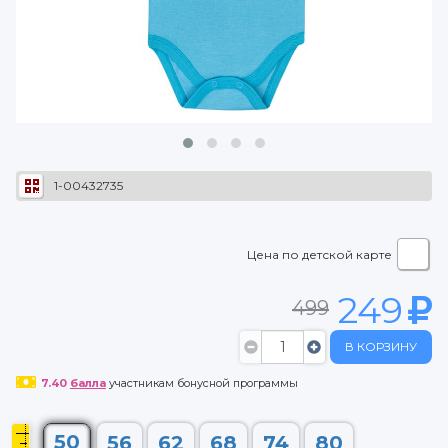
1-00432735
Цена по детской карте
249
499
В КОРЗИНУ
7.40
балла
участникам бонусной программы
50
56
62
68
74
80