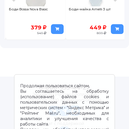
Боди Bossa Nova Basic
Боди-майка Amelli 3 шт
379
449
549
899
Продолжая пользоваться сайтом,
8-800-333-44-22
Вы соглашаетесь на обработку
Звонок по России бесплатный
(использование) файлов cookies и
с 9:00 до 21:00 (время московское)
пользовательских данных с помощью
метрических систем - "Яндекс Метрика" и
"Рейтинг Mail.ru“, необходимых для
аналитики и улучшения качества с
Чат с поддержкой
работы сайта.