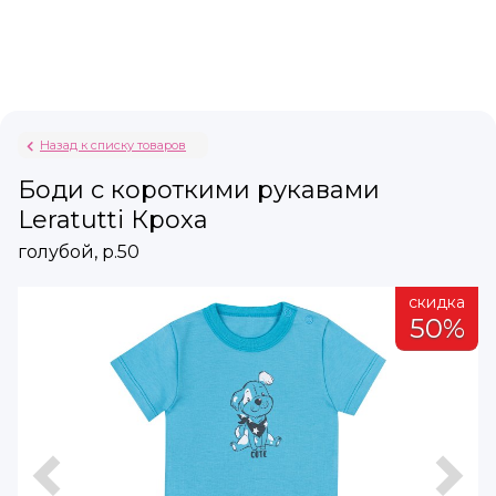
Назад к списку товаров
Боди с короткими рукавами
Leratutti Кроха
голубой, р.50
а
скидка
%
50%