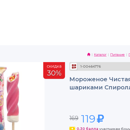
Каталог
Питание
скидка
1-00464776
30%
Мороженое Чиста
шариками Спиролл
119
169
0.30
балла
участникам бон