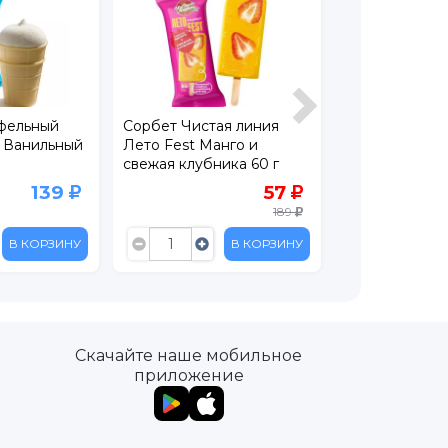
бет Чистая линия
Мороженое АльпенГольд
Мор
о Fest Манго и
Эскимо, 58г
ста
жая клубника 60 г
черн
57
108
189
В КОРЗИНУ
В КОРЗИНУ
Скачайте наше мобильное
приложение