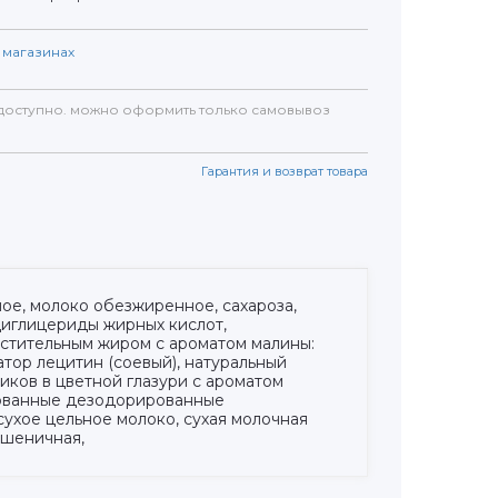
магазинах
доступно. можно оформить только самовывоз
Гарантия и возврат товара
ное, молоко обезжиренное, сахароза,
 диглицериды жирных кислот,
растительным жиром с ароматом малины:
атор лецитин (соевый), натуральный
иков в цветной глазури с ароматом
ированные дезодорированные
сухое цельное молоко, сухая молочная
 пшеничная,