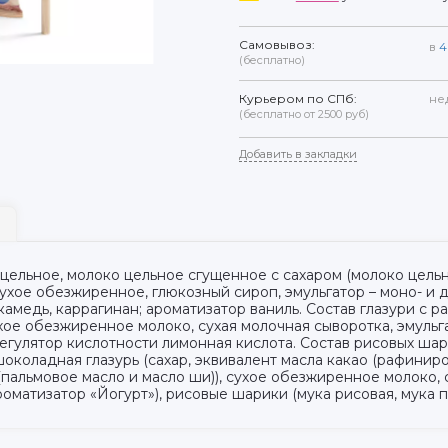
Самовывоз:
в
4
(бесплатно)
Курьером по СПб:
не
(бесплатно от 2500 руб)
Добавить в закладки
 цельное, молоко цельное сгущенное с сахаром (молоко цель
 сухое обезжиренное, глюкозный сироп, эмульгатор – моно- и
камедь, каррагинан; ароматизатор ваниль. Состав глазури с 
ухое обезжиренное молоко, сухая молочная сыворотка, эмульг
регулятор кислотности лимонная кислота. Состав рисовых шар
 шоколадная глазурь (сахар, эквивалент масла какао (рафин
альмовое масло и масло ши)), сухое обезжиренное молоко, 
 ароматизатор «Йогурт»), рисовые шарики (мука рисовая, мука