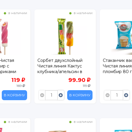
в наличии
в наличии
вухслойный
Стаканчик вафельный
Морожено
иния Кактус
Чистая линия Ванильный
линия Сах
/апельсин в
пломбир 80 г
Ваниль 70
5 г
99.90
139
119
В КОРЗИНУ
В КОРЗИНУ
в наличии
в наличии