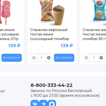
аканчик вафельный
Стаканчик вафельный
Сор
тая линия
Чистая линия Ванильный
Лет
коладный пломбир
пломбир 80 г
све
г
139
139
В КОРЗИНУ
В КОРЗИНУ
8-800-333-44-22
Звонок по России бесплатный
рат
с 9:00 до 21:00 (время московское)