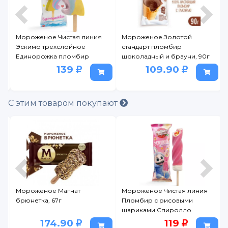
ая
Мороженое Чистая линия
Мороженое Золотой
Эскимо трехслойное
стандарт пломбир
Единорожка пломбир
шоколадный и брауни, 90г
ванильный 65 г
139
109.90
С этим товаром покупают
Мороженое Магнат
Мороженое Чистая линия
брюнетка, 67г
Пломбир с рисовыми
шариками Спиролло
Малина 70 г
174.90
119