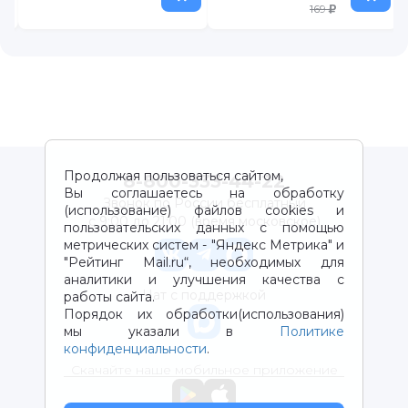
169
Продолжая пользоваться сайтом,
8-800-333-44-22
Вы соглашаетесь на обработку
Звонок по России бесплатный
(использование) файлов cookies и
с 9:00 до 21:00 (время московское)
пользовательских данных с помощью
метрических систем - "Яндекс Метрика" и
"Рейтинг Mail.ru“, необходимых для
аналитики и улучшения качества с
Чат с поддержкой
работы сайта.
Порядок их обработки(использования)
мы указали в
Политике
конфиденциальности
.
Скачайте наше мобильное приложение