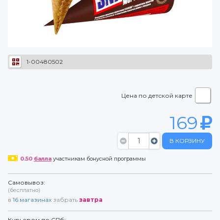
1-00480502
Цена по детской карте
169
В КОРЗИНУ
0.50
балла
участникам бонусной программы
Самовывоз:
(бесплатно)
в
16
магазинах
забрать
завтра
Курьером по СПб: