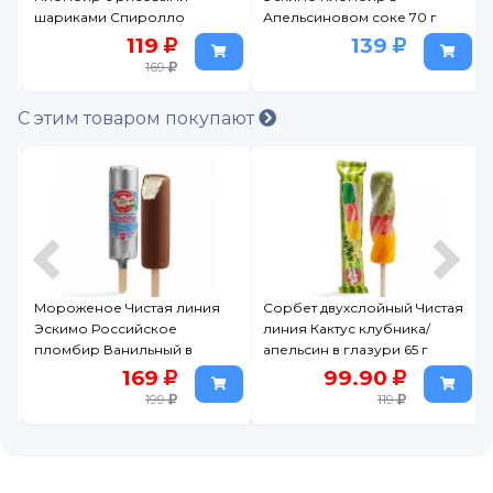
шариками Спиролло
Апельсиновом соке 70 г
Малина 70 г
119
139
169
С этим товаром покупают
о
Мороженое Чистая линия
Сорбет двухслойный Чистая
Эскимо Российское
линия Кактус клубника/
пломбир Ванильный в
апельсин в глазури 65 г
глазури 80 г
169
99.90
199
119