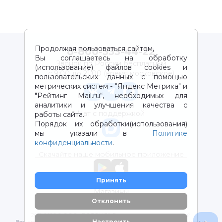
Продолжая пользоваться сайтом,
8-800-333-44-22
Вы соглашаетесь на обработку
Звонок по России бесплатный
(использование) файлов cookies и
с 9:00 до 21:00 (время московское)
пользовательских данных с помощью
метрических систем - "Яндекс Метрика" и
"Рейтинг Mail.ru“, необходимых для
аналитики и улучшения качества с
Чат с поддержкой
работы сайта.
Порядок их обработки(использования)
мы указали в
Политике
конфиденциальности
.
Скачайте наше мобильное приложение
Принять
Магазины
Отклонить
2012-2026 © ООО "ВОТОНЯ". Детские товары с доставкой
Настроить
Все права защищены. Любое использование материалов возможно