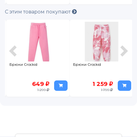
С этим товаром покупают
n
Брюки Crockid
Брюки Crockid
649
1 259
1 299
1 799