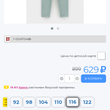
1-00470468
Цена по детской карте
629
899
В КОРЗИНУ
18.80
балла
участникам бонусной программы
116
92
98
104
110
122