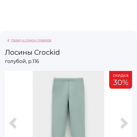
Назад к списку товаров
Лосины Crockid
голубой, р.116
а
скидка
%
30%