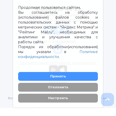
Продолжая пользоваться сайтом,
8-800-333-44-22
Вы соглашаетесь на обработку
Звонок по России бесплатный
(использование) файлов cookies и
с 9:00 до 21:00 (время московское)
пользовательских данных с помощью
метрических систем - "Яндекс Метрика" и
"Рейтинг Mail.ru“, необходимых для
аналитики и улучшения качества с
Чат с поддержкой
работы сайта.
Порядок их обработки(использования)
мы указали в
Политике
конфиденциальности
.
Скачайте наше мобильное приложение
Принять
Магазины
Отклонить
2012-2026 © ООО "ВОТОНЯ". Детские товары с доставкой
Настроить
Все права защищены. Любое использование материалов возможно
только с письменного разрешения владельцев сайта.
Политика конфиденциальности