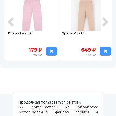
Брюки Leratutti
Брюки Crockid
179
649
749
1 299
Продолжая пользоваться сайтом,
8-800-333-44-22
Вы соглашаетесь на обработку
Звонок по России бесплатный
(использование) файлов cookies и
с 9:00 до 21:00 (время московское)