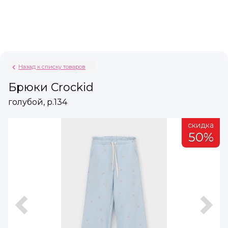
Назад к списку товаров
Брюки Crockid
голубой, р.134
а
скидка
%
50%