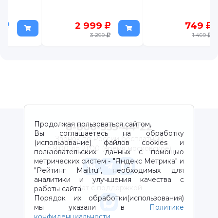
2 999
749
3 299
1 499
Продолжая пользоваться сайтом,
8-800-333-44-22
Вы соглашаетесь на обработку
Звонок по России бесплатный
(использование) файлов cookies и
с 9:00 до 21:00 (время московское)
пользовательских данных с помощью
метрических систем - "Яндекс Метрика" и
"Рейтинг Mail.ru“, необходимых для
аналитики и улучшения качества с
Чат с поддержкой
работы сайта.
Порядок их обработки(использования)
мы указали в
Политике
конфиденциальности
.