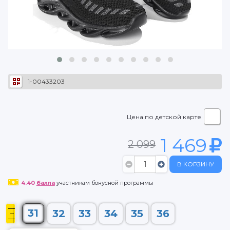
1-00433203
Цена по детской карте
1 469
2 099
В КОРЗИНУ
4.40
балла
участникам бонусной программы
31
32
33
34
35
36