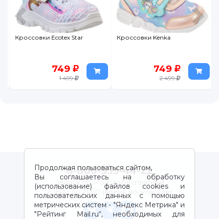
Кроссовки Ecotex Star
Кроссовки Kenka
749
749
1 499
2 499
Продолжая пользоваться сайтом,
8-800-333-44-22
Вы соглашаетесь на обработку
Звонок по России бесплатный
(использование) файлов cookies и
с 9:00 до 21:00 (время московское)
пользовательских данных с помощью
метрических систем - "Яндекс Метрика" и
"Рейтинг Mail.ru“, необходимых для