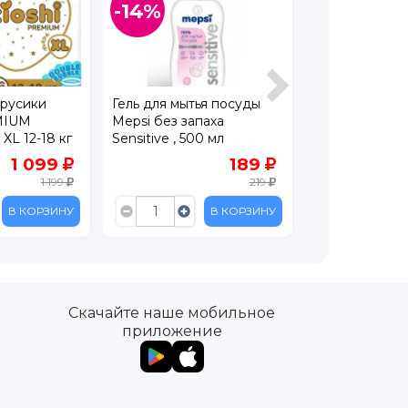
-14%
-20%
трусики
Гель для мытья посуды
Интерактивна
MIUM
Mepsi без запаха
Baby Paws П
XL 12-18 кг
Sensitive , 500 мл
шпиц
1 099
189
1 199
219
В КОРЗИНУ
В КОРЗИНУ
Скачайте наше мобильное
приложение