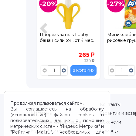
-20%
-27%
ель
Прорезыватель Lubby
Мини-хлебц
й Pigeon
банан силикон, от 4 мес.
рисовые груш
her Bear
809
265
1 075
330
В КОРЗИНУ
В КОРЗИНУ
Продолжая пользоваться сайтом,
О нас / About us
Контакты
Вы соглашаетесь на обработку
Магазины
Гарантии и возв
(использование) файлов cookies и
пользовательских данных с помощью
Правовая информация
Вакансии
метрических систем - "Яндекс Метрика" и
Будьте бдительны!
Помощь
"Рейтинг Mail.ru“, необходимых для