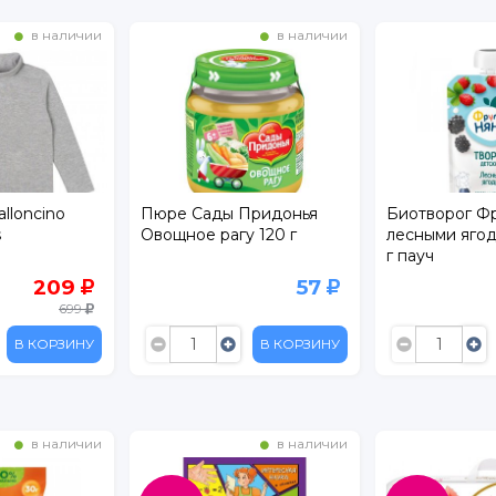
в наличии
в наличии
lloncino
Пюре Сады Придонья
Биотворог Ф
s
Овощное рагу 120 г
лесными ягод
г пауч
209
57
699
В КОРЗИНУ
В КОРЗИНУ
в наличии
в наличии