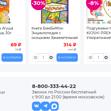
-30%
-8%
ы Агуша
Книга БимБиМон
Подгузники-
а, 30г
Энциклопедия с
KIOSHI PRE
окошками Занимательная
Ультратонкие 
математика
36 шт
69
314
95
449
В КОРЗИНУ
В КОРЗИНУ
8-800-333-44-22
Звонок по России бесплатный
рат
с 9:00 до 21:00 (время московское)