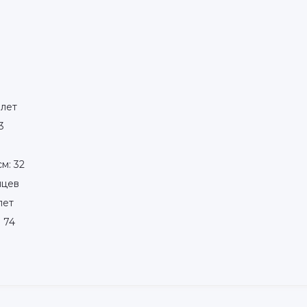
 лет
3
м: 32
яцев
лет
 74