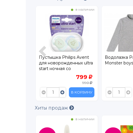
в наличии
в наличии
ac 1 Комфорт
Пустышка Philips Avent
Водолазка Pa
для новорожденных ultra
Monster boy
start ночная со
светящейся кнопкой 0-2
2 324
799
мес., 2 шт.
990
В КОРЗИНУ
В КОРЗИНУ
Хиты продаж
в наличии
в наличии