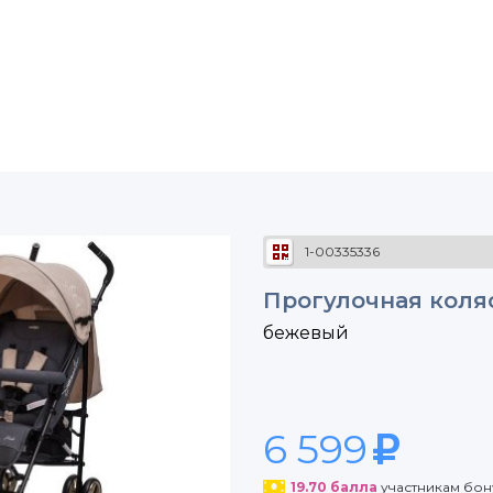
1-00335336
Прогулочная коляс
бежевый
6 599
19.70
балла
участникам бо