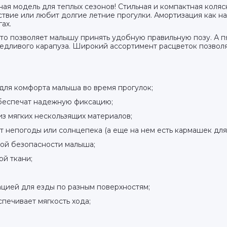
ая модель для теплых сезонов! Стильная и компактная коляс
ствие или любит долгие летние прогулки. Амортизация как на
ах.
 что позволяет малышу принять удобную правильную позу. А 
дливого карапуза. Широкий ассортимент расцветок позволяет
для комфорта малыша во время прогулок;
беспечат надежную фиксацию;
з мягких нескользящих материалов;
 непогоды или солнцепека (а еще на нем есть кармашек для
ой безопасности малыша;
й ткани;
цией для езды по разным поверхностям;
спечивает мягкость хода;