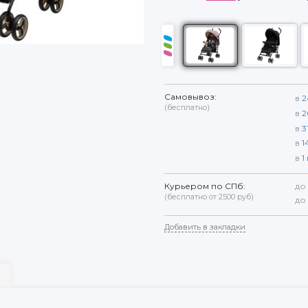
Самовывоз:
в
2
(бесплатно)
в
2
в
3
в
1
в
1
Курьером по СПб:
до
(бесплатно от 2500 руб)
до
Добавить в закладки