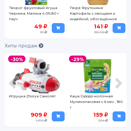
t
Творог фруктовый Агуша
Пюре Фрутоняня
Черника, Малина 4,0% 80 г
Картофель с овощами и
пауч
индейкой, обогащенное
железом 190 г
49
141
57
159.90
Хиты продаж
-30%
-29%
Игрушка Zhorya Самолёт
Каша Gipopo молочная
Мультизлаковая с 6 мес., 180
г
909
159
1 299
224