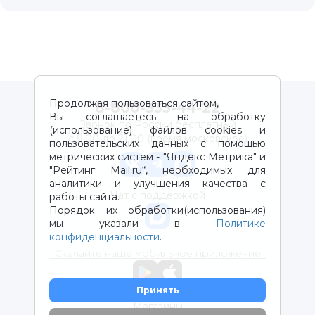
Продолжая пользоваться сайтом,
8-800-333-44-22
Вы соглашаетесь на обработку
Звонок по России бесплатный
(использование) файлов cookies и
с 9:00 до 21:00 (время московское)
пользовательских данных с помощью
метрических систем - "Яндекс Метрика" и
"Рейтинг Mail.ru“, необходимых для
аналитики и улучшения качества с
Чат с поддержкой
работы сайта.
Порядок их обработки(использования)
мы указали в
Политике
конфиденциальности
.
Скачайте наше мобильное приложение
Принять
Магазины