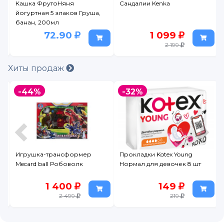
й
Кашка ФрутоНяня
Сандалии Kenka
йогуртная 5 злаков Груша,
банан, 200мл
72.90
1 099
2 199
Хиты продаж
-44%
-32%
Игрушка-трансформер
Прокладки Kotex Young
Mecard ball Робоволк
Нормал для девочек 8 шт
1 400
149
2 499
219