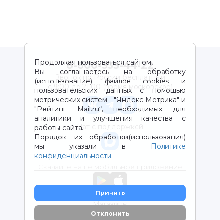
Продолжая пользоваться сайтом,
8-800-333-44-22
Вы соглашаетесь на обработку
Звонок по России бесплатный
(использование) файлов cookies и
с 9:00 до 21:00 (время московское)
пользовательских данных с помощью
метрических систем - "Яндекс Метрика" и
"Рейтинг Mail.ru“, необходимых для
аналитики и улучшения качества с
Чат с поддержкой
работы сайта.
Порядок их обработки(использования)
мы указали в
Политике
конфиденциальности
.
Скачайте наше мобильное приложение
Принять
Магазины
Отклонить