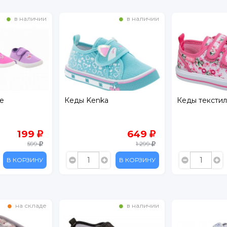
в наличии
в наличии
е
Кеды Kenka
Кеды тексти
199
649
599
1 299
В КОРЗИНУ
В КОРЗИНУ
на складе
в наличии