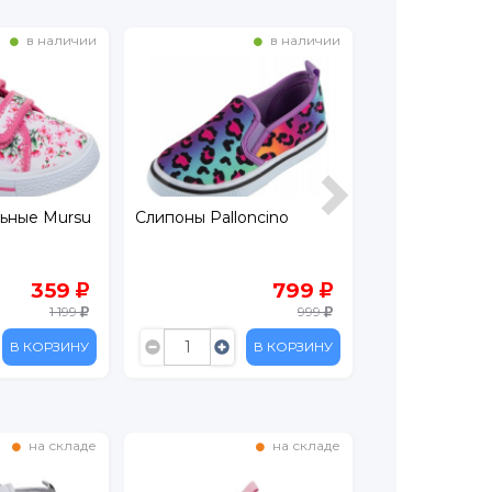
в наличии
в наличии
льные Mursu
Слипоны Palloncino
Кеды Pallonci
359
799
1 199
999
В КОРЗИНУ
В КОРЗИНУ
на складе
на складе