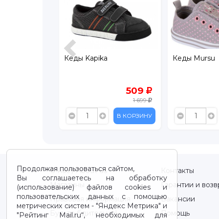
Кеды Kapika
Кеды Mursu
389
509
1 299
1 699
В КОРЗИНУ
В КОРЗИНУ
Продолжая пользоваться сайтом,
О нас / About us
Контакты
Вы соглашаетесь на обработку
Магазины
Гарантии и возв
(использование) файлов cookies и
пользовательских данных с помощью
Правовая информация
Вакансии
метрических систем - "Яндекс Метрика" и
Будьте бдительны!
Помощь
"Рейтинг Mail.ru“, необходимых для