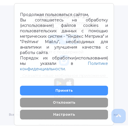
Продолжая пользоваться сайтом,
8-800-333-44-22
Вы соглашаетесь на обработку
Звонок по России бесплатный
(использование) файлов cookies и
с 9:00 до 21:00 (время московское)
пользовательских данных с помощью
метрических систем - "Яндекс Метрика" и
"Рейтинг Mail.ru“, необходимых для
аналитики и улучшения качества с
Чат с поддержкой
работы сайта.
Порядок их обработки(использования)
мы указали в
Политике
конфиденциальности
.
Скачайте наше мобильное приложение
Принять
Магазины
Отклонить
2012-2026 © ООО "ВОТОНЯ". Детские товары с доставкой
Настроить
Все права защищены. Любое использование материалов возможно
только с письменного разрешения владельцев сайта.
Политика конфиденциальности