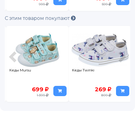
999
599
С этим товаром покупают
Кеды Mursu
Кеды Twinki
699
269
1 399
899