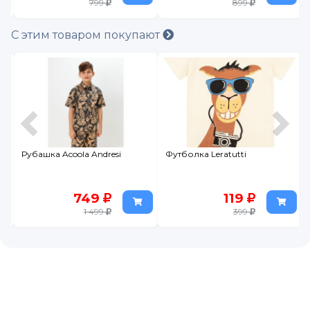
799
899
С этим товаром покупают
Рубашка Acoola Andresi
Футболка Leratutti
749
119
1 499
399