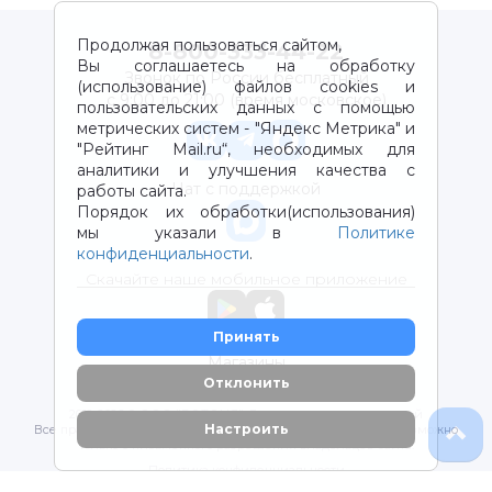
Продолжая пользоваться сайтом,
8-800-333-44-22
Вы соглашаетесь на обработку
Звонок по России бесплатный
(использование) файлов cookies и
с 9:00 до 21:00 (время московское)
пользовательских данных с помощью
метрических систем - "Яндекс Метрика" и
"Рейтинг Mail.ru“, необходимых для
аналитики и улучшения качества с
Чат с поддержкой
работы сайта.
Порядок их обработки(использования)
мы указали в
Политике
конфиденциальности
.
Скачайте наше мобильное приложение
Принять
Магазины
Отклонить
2012-2026 © ООО "ВОТОНЯ". Детские товары с доставкой
Настроить
Все права защищены. Любое использование материалов возможно
только с письменного разрешения владельцев сайта.
Политика конфиденциальности