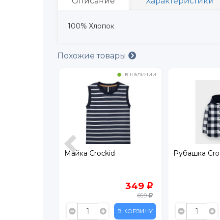
Описание
Характеристики
100% Хлопок
Похожие товары
в наличии
в наличии
lloncino
Майка Crockid
Рубашка Cro
419
349
599
699
В КОРЗИНУ
В КОРЗИНУ