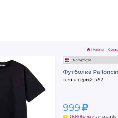
Каталог
Одеж
1-00478762
Футболка Pallonci
темно-серый, р.92
999
29.90
балла
участникам бо