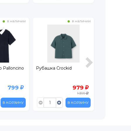
в наличии
в наличии
 Palloncino
Рубашка Crockid
Футболка Cro
799
979
1 399
В КОРЗИНУ
В КОРЗИНУ