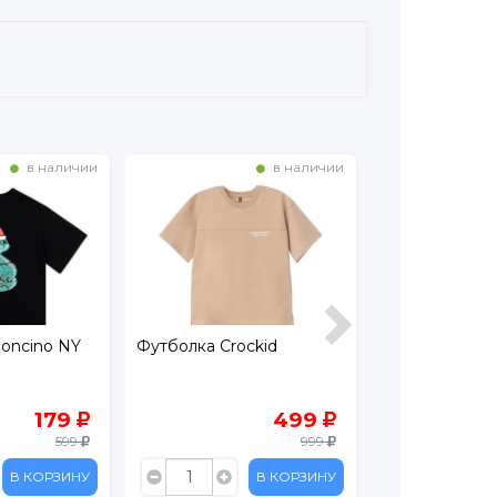
в наличии
в наличии
loncino NY
Футболка Crockid
Майка Crockid
179
499
599
999
В КОРЗИНУ
В КОРЗИНУ