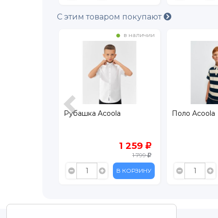
С этим товаром покупают
в наличии
в наличии
ockid
Рубашка Acoola
Поло Acoola
449
1 259
899
1 799
В КОРЗИНУ
В КОРЗИНУ