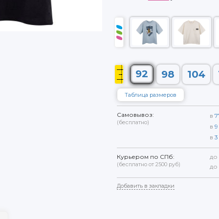
92
98
104
Таблица размеров
Самовывоз:
в
7
(бесплатно)
в
9
в
3
Курьером по СПб:
до
(бесплатно от 2500 руб)
до
Добавить в закладки