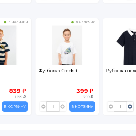
в наличии
в наличии
Футболка Crockid
Рубашка поло
839
399
1 199
799
В КОРЗИНУ
В КОРЗИНУ