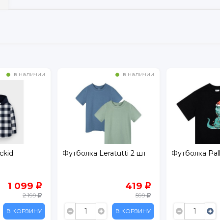
в наличии
в наличии
ckid
Футболка Leratutti 2 шт
Футболка Pal
1 099
419
2 199
599
В КОРЗИНУ
В КОРЗИНУ