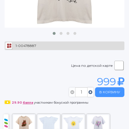
1-00478887
Цена по детской карте
999
В КОРЗИНУ
29.90
балла
участникам бонусной программы