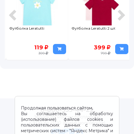
Футболка Leratutti
Футболка Leratutti 2 шт.
119
399
399
799
Продолжая пользоваться сайтом,
8-800-333-44-22
Вы соглашаетесь на обработку
Звонок по России бесплатный
(использование) файлов cookies и
с 9:00 до 21:00 (время московское)
пользовательских данных с помощью
метрических систем - "Яндекс Метрика" и