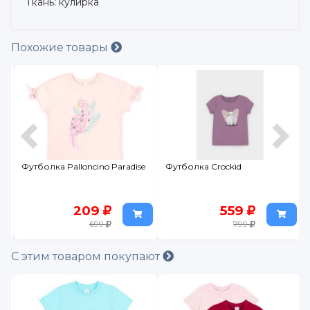
Ткань: кулирка
Похожие товары
no Paradise
Футболка Crockid
Топ Leratutti
9
559
109
99
799
349
С этим товаром покупают