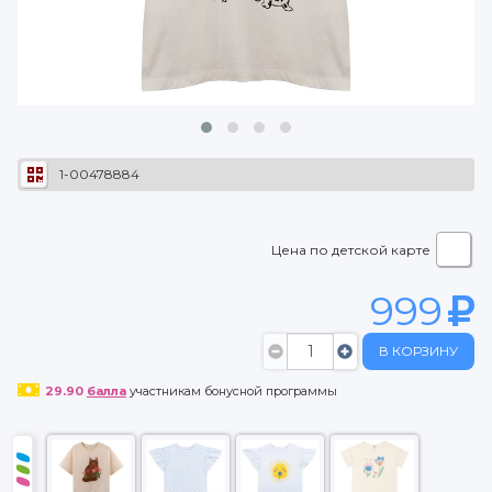
1-00478884
Цена по детской карте
999
В КОРЗИНУ
29.90
балла
участникам бонусной программы