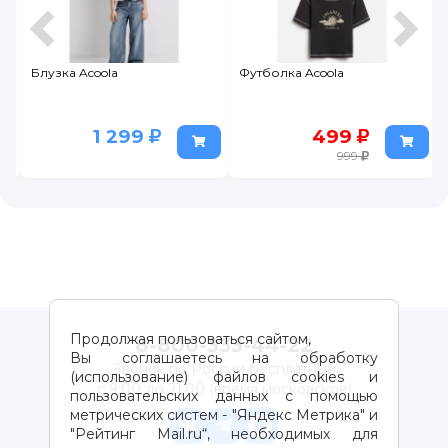
Блузка Acoola
Футболка Acoola
1 299
499
999
Продолжая пользоваться сайтом,
8-800-333-44-22
Вы соглашаетесь на обработку
Звонок по России бесплатный
(использование) файлов cookies и
с 9:00 до 21:00 (время московское)
пользовательских данных с помощью
метрических систем - "Яндекс Метрика" и
"Рейтинг Mail.ru“, необходимых для