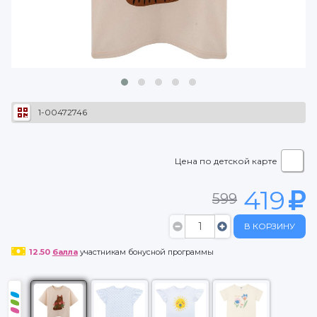
1-00472746
Цена по детской карте
419
599
В КОРЗИНУ
12.50
балла
участникам бонусной программы