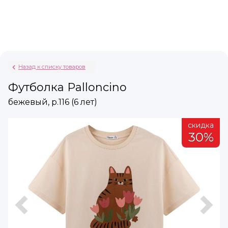
Назад к списку товаров
Футболка Palloncino
бежевый, р.116 (6 лет)
а
скидка
%
30%