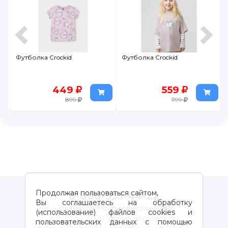
Футболка Crockid
Футболка Crockid
449
559
899
799
Продолжая пользоваться сайтом,
8-800-333-44-22
Вы соглашаетесь на обработку
Звонок по России бесплатный
(использование) файлов cookies и
с 9:00 до 21:00 (время московское)
пользовательских данных с помощью