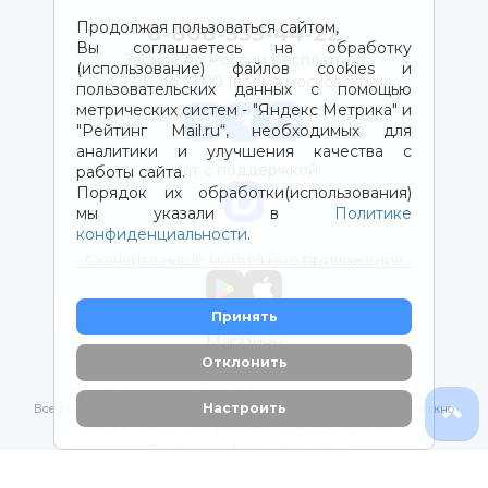
Продолжая пользоваться сайтом,
8-800-333-44-22
Вы соглашаетесь на обработку
Звонок по России бесплатный
(использование) файлов cookies и
с 9:00 до 21:00 (время московское)
пользовательских данных с помощью
метрических систем - "Яндекс Метрика" и
"Рейтинг Mail.ru“, необходимых для
аналитики и улучшения качества с
Чат с поддержкой
работы сайта.
Порядок их обработки(использования)
мы указали в
Политике
конфиденциальности
.
Скачайте наше мобильное приложение
Принять
Магазины
Отклонить
2012-2026 © ООО "ВОТОНЯ". Детские товары с доставкой
Настроить
Все права защищены. Любое использование материалов возможно
только с письменного разрешения владельцев сайта.
Политика конфиденциальности