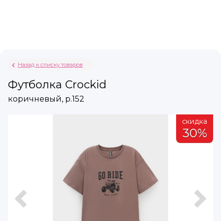
Назад к списку товаров
Футболка Crockid
коричневый, р.152
а
скидка
%
30%