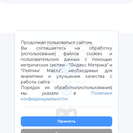
Продолжая пользоваться сайтом,
8-800-333-44-22
Вы соглашаетесь на обработку
Звонок по России бесплатный
(использование) файлов cookies и
с 9:00 до 21:00 (время московское)
пользовательских данных с помощью
метрических систем - "Яндекс Метрика" и
"Рейтинг Mail.ru“, необходимых для
аналитики и улучшения качества с
Чат с поддержкой
работы сайта.
Порядок их обработки(использования)
мы указали в
Политике
конфиденциальности
.
Скачайте наше мобильное приложение
Принять
Магазины