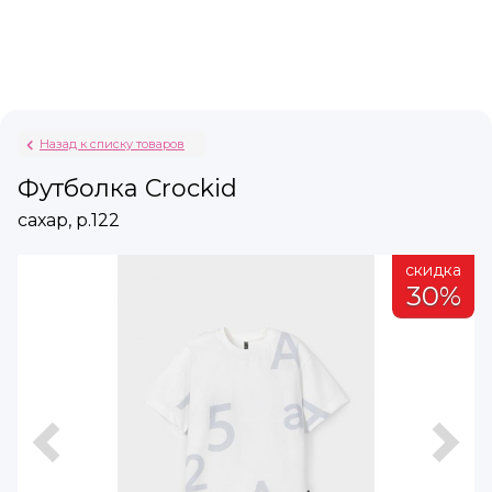
Назад к списку товаров
Футболка Crockid
сахар, р.122
а
скидка
%
30%