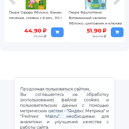
opo Яблоко, банан,
Пюре ФрутоНяня
Пюре Агуша Я 
сливки с 6 мес., 90 г
Витаминный салатик
клубника, мал
Яблоко, шиповник и клюква
дойпак
90 г дойпак
44.90
51.90
49.
79.90
84.90
Продолжая пользоваться сайтом,
8-800-333-44-22
Вы соглашаетесь на обработку
Звонок по России бесплатный
(использование) файлов cookies и
с 9:00 до 21:00 (время московское)
пользовательских данных с помощью
метрических систем - "Яндекс Метрика" и
"Рейтинг Mail.ru“, необходимых для
аналитики и улучшения качества с
Чат с поддержкой
работы сайта.