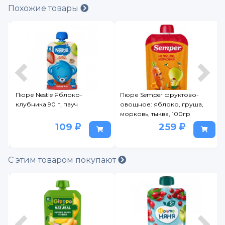
Похожие товары
-
Пюре Semper фруктово-
Пюре Дары Кубани Груш
овощное: яблоко, груша,
4 мес., 90 г
морковь, тыква, 100гр
259
39.90
53
С этим товаром покупают