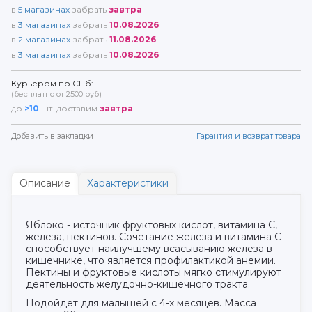
в
5
магазинах
забрать
завтра
в
3
магазинах
забрать
10.08.2026
в
2
магазинах
забрать
11.08.2026
в
3
магазинах
забрать
10.08.2026
Курьером по СПб:
(бесплатно от 2500 руб)
до
>10
шт. доставим
завтра
Добавить в закладки
Гарантия и возврат товара
Описание
Характеристики
Яблоко - источник фруктовых кислот, витамина С,
железа, пектинов. Сочетание железа и витамина С
способствует наилучшему всасыванию железа в
кишечнике, что является профилактикой анемии.
Пектины и фруктовые кислоты мягко стимулируют
деятельность желудочно-кишечного тракта.
Подойдет для малышей с 4-х месяцев. Масса