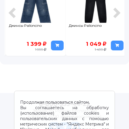
Джинсы Palloncino
Джинсы Palloncino
1 399
1 049
1 999
1 499
Продолжая пользоваться сайтом,
8-800-333-44-22
Вы соглашаетесь на обработку
Звонок по России бесплатный
(использование) файлов cookies и
с 9:00 до 21:00 (время московское)
пользовательских данных с помощью
метрических систем - "Яндекс Метрика" и