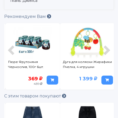
Ткань: Джинса
Рекомендуем Вам
un
Пюре Фрутоняня
Дуга для коляски Жирафики
Чернослив, 100г 6шт.
Пчелка, 4 игрушки
369
1 399
439
С этим товаром покупают