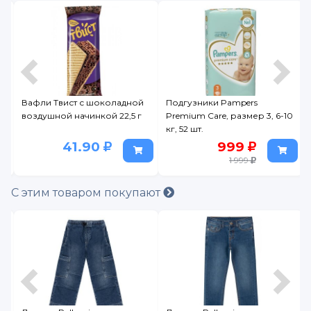
дной
Подгузники Pampers
Кашка Фрутоняня молочная
5 г
Premium Care, размер 3, 6-10
гречневая с яблоками,
кг, 52 шт.
готовая, 200мл
999
72.90
1 999
С этим товаром покупают