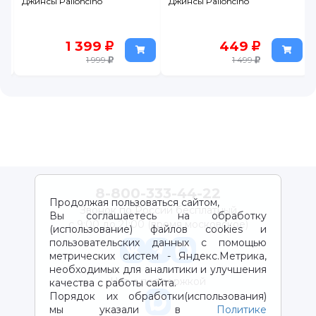
Джинсы Palloncino
Джинсы Palloncino
449
1 049
1 499
1 499
8-800-333-44-22
Продолжая пользоваться сайтом,
Звонок по России бесплатный
Вы соглашаетесь на обработку
с 9:00 до 21:00 (время московское)
(использование) файлов cookies и
пользовательских данных с помощью
метрических систем - Яндекс.Метрика,
необходимых для аналитики и улучшения
Чат с поддержкой
качества с работы сайта.
Порядок их обработки(использования)
мы указали в
Политике