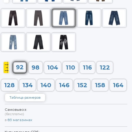
92
98
104
110
116
122
128
134
140
146
152
158
164
Таблица размеров
Самовывоз:
(бесплатно)
в
89
магазинах
Курьером по СПб: