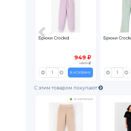
id
Брюки Crockid
Брюки Crock
849
949
1 699
1 899
В КОРЗИНУ
В КОРЗИНУ
С этим товаром покупают
в наличии
в наличии