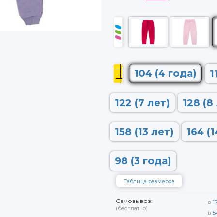
104 (4 года)
1
122 (7 лет)
128 (8
158 (13 лет)
164 (1
98 (3 года)
Таблица размеров
Самовывоз:
в
1
(бесплатно)
в
5