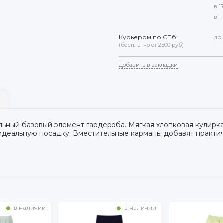
в
1
в
1
Курьером по СПб:
до
(бесплатно от 2500 руб)
Добавить в закладки
ьный базовый элемент гардероба. Мягкая хлопковая кулирк
 идеальную посадку. Вместительные карманы добавят практи
в наличии
в наличии