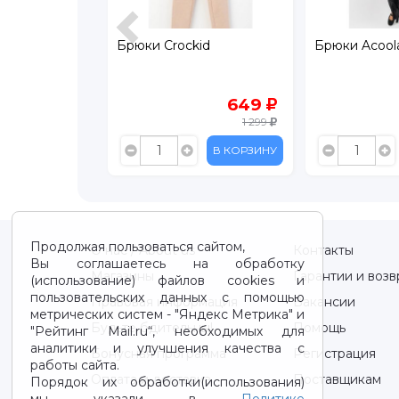
id
Брюки Crockid
Брюки Acool
849
649
1 699
1 299
В КОРЗИНУ
В КОРЗИНУ
Продолжая пользоваться сайтом,
О нас / About us
Контакты
Вы соглашаетесь на обработку
Магазины
Гарантии и возв
(использование) файлов cookies и
пользовательских данных с помощью
Правовая информация
Вакансии
метрических систем - "Яндекс Метрика" и
Будьте бдительны!
Помощь
"Рейтинг Mail.ru“, необходимых для
аналитики и улучшения качества с
Бонусная программа
Регистрация
работы сайта.
Оплата и доставка
Поставщикам
Порядок их обработки(использования)