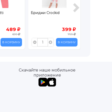
ti
Бриджи Crockid
Брюки Leratut
489
399
699
799
В КОРЗИНУ
В КОРЗИНУ
Скачайте наше мобильное
приложение