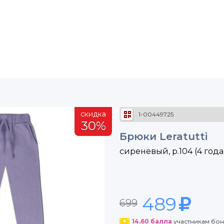
скидка
1-00449725
30%
Брюки Leratutti
сиреневый, р.104 (4 года
489
699
14.60
балла
участникам бо