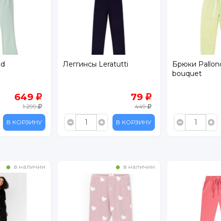
id
Леггинсы Leratutti
Брюки Pallon
bouquet
649
79
1 299
449
В КОРЗИНУ
В КОРЗИНУ
в наличии
в наличии