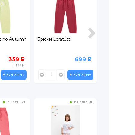
cino Autumn
Брюки Leratutti
Лосины Leratu
359
699
1 199
В КОРЗИНУ
В КОРЗИНУ
в наличии
в наличии