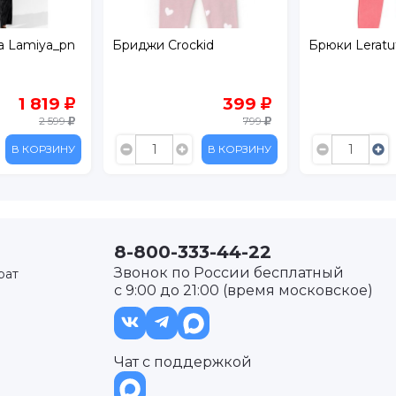
a Lamiya_pn
Бриджи Crockid
Брюки Leratut
1 819
399
2 599
799
В КОРЗИНУ
В КОРЗИНУ
8-800-333-44-22
Звонок по России бесплатный
рат
с 9:00 до 21:00 (время московское)
Чат с поддержкой