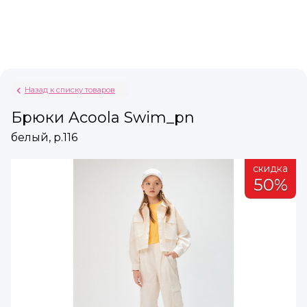
Назад к списку товаров
Брюки Acoola Swim_pn
белый, р.116
а
скидка
%
50%