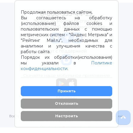
Продолжая пользоваться сайтом,
8-800-333-44-22
Вы соглашаетесь на обработку
Звонок по России бесплатный
(использование) файлов cookies и
с 9:00 до 21:00 (время московское)
пользовательских данных с помощью
метрических систем - "Яндекс Метрика" и
"Рейтинг Mail.ru“, необходимых для
аналитики и улучшения качества с
Чат с поддержкой
работы сайта.
Порядок их обработки(использования)
мы указали в
Политике
конфиденциальности
.
Скачайте наше мобильное приложение
Принять
Магазины
Отклонить
2012-2026 © ООО "ВОТОНЯ". Детские товары с доставкой
Настроить
Все права защищены. Любое использование материалов возможно
только с письменного разрешения владельцев сайта.
Политика конфиденциальности