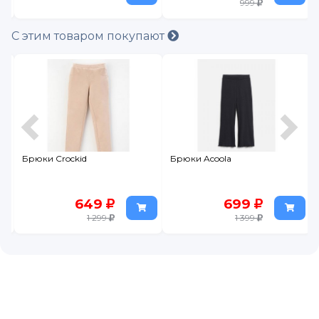
999
С этим товаром покупают
Брюки Crockid
Брюки Acoola
649
699
1 299
1 399